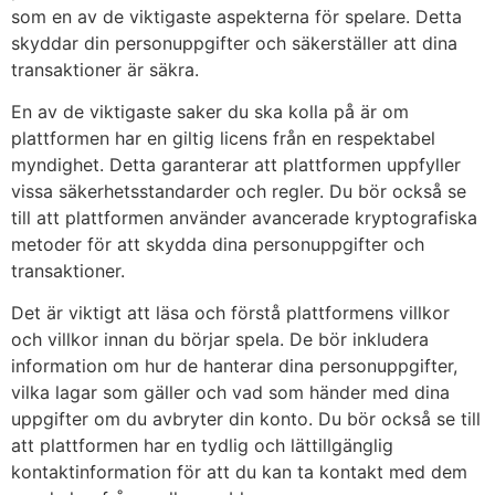
som en av de viktigaste aspekterna för spelare. Detta
skyddar din personuppgifter och säkerställer att dina
transaktioner är säkra.
En av de viktigaste saker du ska kolla på är om
plattformen har en giltig licens från en respektabel
myndighet. Detta garanterar att plattformen uppfyller
vissa säkerhetsstandarder och regler. Du bör också se
till att plattformen använder avancerade kryptografiska
metoder för att skydda dina personuppgifter och
transaktioner.
Det är viktigt att läsa och förstå plattformens villkor
och villkor innan du börjar spela. De bör inkludera
information om hur de hanterar dina personuppgifter,
vilka lagar som gäller och vad som händer med dina
uppgifter om du avbryter din konto. Du bör också se till
att plattformen har en tydlig och lättillgänglig
kontaktinformation för att du kan ta kontakt med dem