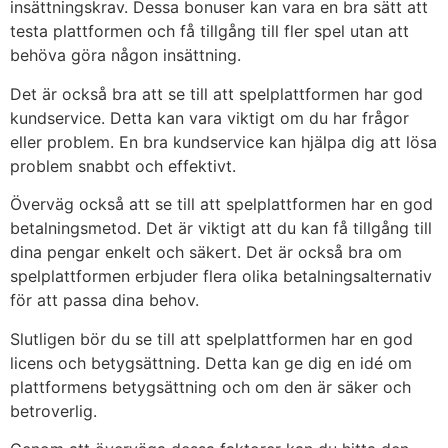
insättningskrav. Dessa bonuser kan vara en bra sätt att
testa plattformen och få tillgång till fler spel utan att
behöva göra någon insättning.
Det är också bra att se till att spelplattformen har god
kundservice. Detta kan vara viktigt om du har frågor
eller problem. En bra kundservice kan hjälpa dig att lösa
problem snabbt och effektivt.
Överväg också att se till att spelplattformen har en god
betalningsmetod. Det är viktigt att du kan få tillgång till
dina pengar enkelt och säkert. Det är också bra om
spelplattformen erbjuder flera olika betalningsalternativ
för att passa dina behov.
Slutligen bör du se till att spelplattformen har en god
licens och betygsättning. Detta kan ge dig en idé om
plattformens betygsättning och om den är säker och
betroverlig.