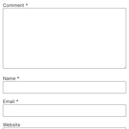
Comment
*
Name
*
Email
*
Website