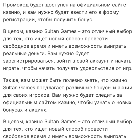
Промокод будет доступен на официальном сайте
казино, и вам нужно будет ввести его в форму
регистрации, чтобы получить бонус.
В целом, казино Sultan Games – это отличный выбор
для тех, кто ищет новый способ провести
свободное время и иметь возможность выиграть
реальные деньги. Вам нужно будет
зарегистрироваться, войти в свой аккаунт и начать
играть, чтобы начать получать удовольствие от игр.
Также, вам может быть полезно знать, что казино
Sultan Games предлагает различные бонусы и акции
для своих игроков. Вам нужно будет следить за
официальным сайтом казино, чтобы узнать о новых
бонусах и акциях.
В целом, казино Sultan Games – это отличный выбор
для тех, кто ищет новый способ провести
свободное время и иметь возможность выиграть