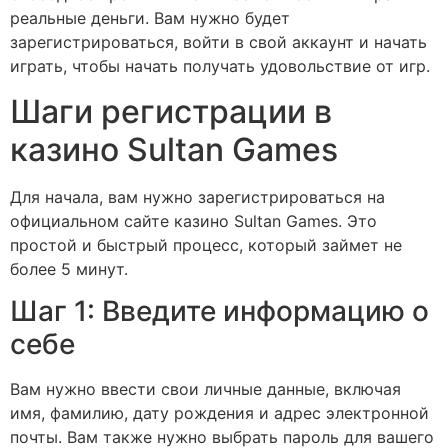
реальные деньги. Вам нужно будет
зарегистрироваться, войти в свой аккаунт и начать
играть, чтобы начать получать удовольствие от игр.
Шаги регистрации в
казино Sultan Games
Для начала, вам нужно зарегистрироваться на
официальном сайте казино Sultan Games. Это
простой и быстрый процесс, который займет не
более 5 минут.
Шаг 1: Введите информацию о
себе
Вам нужно ввести свои личные данные, включая
имя, фамилию, дату рождения и адрес электронной
почты. Вам также нужно выбрать пароль для вашего