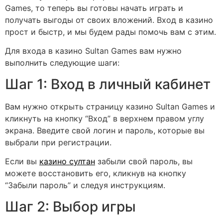
Games, то теперь вы готовы начать играть и
получать выгоды от своих вложений. Вход в казино
прост и быстр, и мы будем рады помочь вам с этим.
Для входа в казино Sultan Games вам нужно
выполнить следующие шаги:
Шаг 1: Вход в личный кабинет
Вам нужно открыть страницу казино Sultan Games и
кликнуть на кнопку “Вход” в верхнем правом углу
экрана. Введите свой логин и пароль, которые вы
выбрали при регистрации.
Если вы
казино султан
забыли свой пароль, вы
можете восстановить его, кликнув на кнопку
“Забыли пароль” и следуя инструкциям.
Шаг 2: Выбор игры