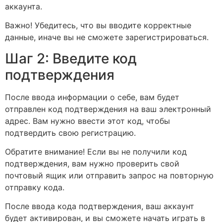
аккаунта.
Важно! Убедитесь, что вы вводите корректные
данные, иначе вы не сможете зарегистрироваться.
Шаг 2: Введите код
подтверждения
После ввода информации о себе, вам будет
отправлен код подтверждения на ваш электронный
адрес. Вам нужно ввести этот код, чтобы
подтвердить свою регистрацию.
Обратите внимание! Если вы не получили код
подтверждения, вам нужно проверить свой
почтовый ящик или отправить запрос на повторную
отправку кода.
После ввода кода подтверждения, ваш аккаунт
будет активирован, и вы сможете начать играть в