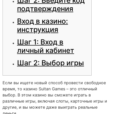
Шаг 2: Введите код
подтверждения
Вход в казино:
инструкция
Шаг 1: Вход в
личный кабинет
Шаг 2: Выбор игры
Если вы ищете новый способ провести свободное
время, то казино Sultan Games – это отличный
выбор. В этом казино вы сможете играть в
различные игры, включая слоты, карточные игры и
другие, и вы можете даже выиграть реальные
деньги.