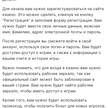
Для начала вам нужно зарегистрироваться на сайте
казино. Это можно сделать, кликнув на кнопку
“Регистрация” и заполнив форму регистрации. Вам
нужно будет ввести свои личные данные, включая
имя, фамилию, адрес электронной почты и пароль.
После регистрации вы сможете войти в свой
аккаунт, используя свои логин и пароль. Вам будет
доступен доступ к играм, а также к информации о
вашем счете и истории игры.
Важно помнить, что для входа в казино вам нужно
будет использовать рабочее зеркало, так как
официальный сайт может быть заблокирован в
вашей стране. Вам нужно будет найти рабочее
зеркало, чтобы иметь доступ к играм.
Кроме того, вам нужно будет использовать
промокод, чтобы получить бонус для новых игроков.