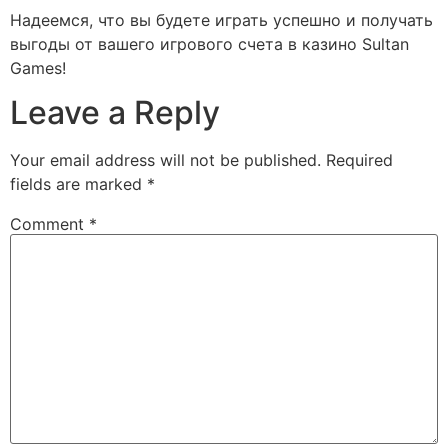
Надеемся, что вы будете играть успешно и получать
выгоды от вашего игрового счета в казино Sultan
Games!
Leave a Reply
Your email address will not be published.
Required
fields are marked
*
Comment
*