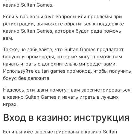
казино Sultan Games.
Если у вас возникнут вопросы или проблемы при
регистрации, вы можете обратиться к поддержке
казино Sultan Games, которая будет рада помочь
вам.
Также, не забывайте, что Sultan Games предлагает
бонусы и промокоды, которые могут помочь вам
начать играть с дополнительными средствами.
Используйте сultan games промокод, чтобы получить
бонус без депозита.
Надеюсь, эти шаги помогут вам зарегистрироваться
в казино Sultan Games и начать играть в лучших
играх.
Вход в казино: инструкция
Если вы уже зарегистрированы в казино Sultan