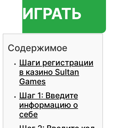
ИГРАТЬ
Содержимое
Шаги регистрации
в казино Sultan
Games
Шаг 1: Введите
информацию о
себе