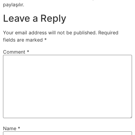
paylaşılır.
Leave a Reply
Your email address will not be published.
Required
fields are marked
*
Comment
*
Name
*