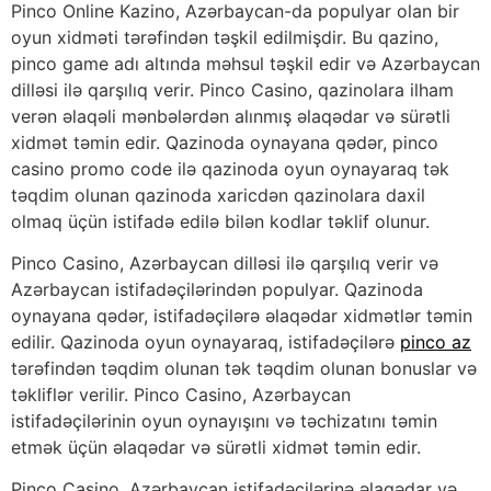
Pinco Online Kazino, Azərbaycan-da populyar olan bir
oyun xidməti tərəfindən təşkil edilmişdir. Bu qazino,
pinco game adı altında məhsul təşkil edir və Azərbaycan
dilləsi ilə qarşılıq verir. Pinco Casino, qazinolara ilham
verən əlaqəli mənbələrdən alınmış əlaqədar və sürətli
xidmət təmin edir. Qazinoda oynayana qədər, pinco
casino promo code ilə qazinoda oyun oynayaraq tək
təqdim olunan qazinoda xaricdən qazinolara daxil
olmaq üçün istifadə edilə bilən kodlar təklif olunur.
Pinco Casino, Azərbaycan dilləsi ilə qarşılıq verir və
Azərbaycan istifadəçilərindən populyar. Qazinoda
oynayana qədər, istifadəçilərə əlaqədar xidmətlər təmin
edilir. Qazinoda oyun oynayaraq, istifadəçilərə
pinco az
tərəfindən təqdim olunan tək təqdim olunan bonuslar və
təkliflər verilir. Pinco Casino, Azərbaycan
istifadəçilərinin oyun oynayışını və təchizatını təmin
etmək üçün əlaqədar və sürətli xidmət təmin edir.
Pinco Casino, Azərbaycan istifadəçilərinə əlaqədar və