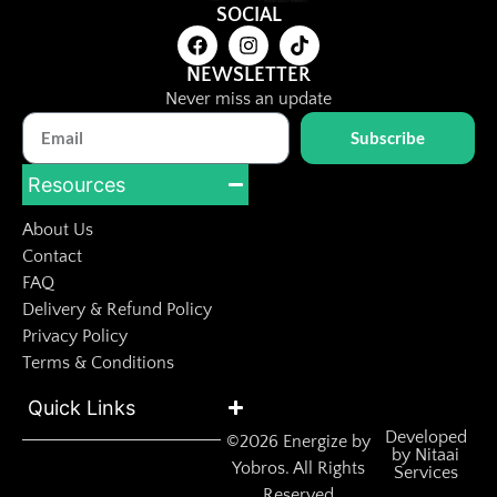
SOCIAL
NEWSLETTER
Never miss an update
Subscribe
Resources
About Us
Contact
FAQ
Delivery & Refund Policy
Privacy Policy
Terms & Conditions
Quick Links
Developed
©2026 Energize by
by Nitaai
Yobros. All Rights
Services
Reserved