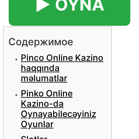
▶️ OYNA
Содержимое
Pinco Online Kazino
haqqında
məlumatlar
Pinko Online
Kazino-da
Oynayabilecəyiniz
Oyunlar