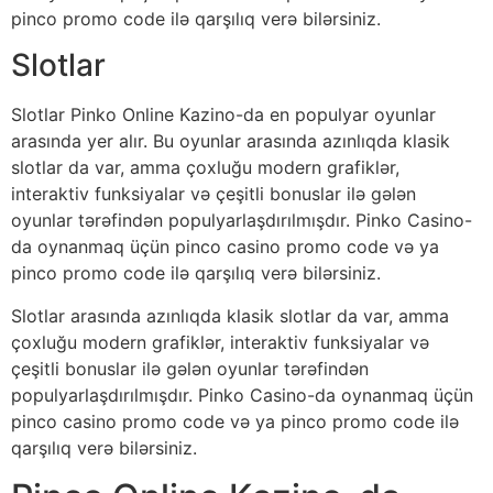
pinco promo code ilə qarşılıq verə bilərsiniz.
Slotlar
Slotlar Pinko Online Kazino-da en populyar oyunlar
arasında yer alır. Bu oyunlar arasında azınlıqda klasik
slotlar da var, amma çoxluğu modern grafiklər,
interaktiv funksiyalar və çeşitli bonuslar ilə gələn
oyunlar tərəfindən populyarlaşdırılmışdır. Pinko Casino-
da oynanmaq üçün pinco casino promo code və ya
pinco promo code ilə qarşılıq verə bilərsiniz.
Slotlar arasında azınlıqda klasik slotlar da var, amma
çoxluğu modern grafiklər, interaktiv funksiyalar və
çeşitli bonuslar ilə gələn oyunlar tərəfindən
populyarlaşdırılmışdır. Pinko Casino-da oynanmaq üçün
pinco casino promo code və ya pinco promo code ilə
qarşılıq verə bilərsiniz.