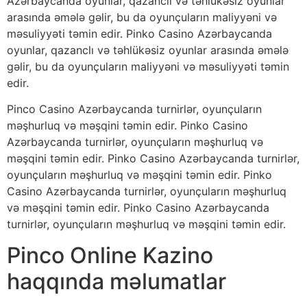
Azərbaycanda oyunlar, qazanclı və təhlükəsiz oyunlar
arasında əmələ gəlir, bu da oyunçuların maliyyəni və
məsuliyyəti təmin edir. Pinko Casino Azərbaycanda
oyunlar, qazanclı və təhlükəsiz oyunlar arasında əmələ
gəlir, bu da oyunçuların maliyyəni və məsuliyyəti təmin
edir.
Pinco Casino Azərbaycanda turnirlər, oyunçuların
məşhurluq və məşqini təmin edir. Pinko Casino
Azərbaycanda turnirlər, oyunçuların məşhurluq və
məşqini təmin edir. Pinko Casino Azərbaycanda turnirlər,
oyunçuların məşhurluq və məşqini təmin edir. Pinko
Casino Azərbaycanda turnirlər, oyunçuların məşhurluq
və məşqini təmin edir. Pinko Casino Azərbaycanda
turnirlər, oyunçuların məşhurluq və məşqini təmin edir.
Pinco Online Kazino
haqqında məlumatlar