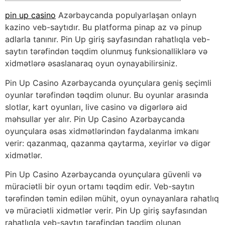
pin up casino
Azərbaycanda populyarlaşan onlayn
kazino veb-saytıdır. Bu platforma pinap az və pinup
adlarla tanınır. Pin Up giriş sayfasından rahatlıqla veb-
saytın tərəfindən təqdim olunmuş funksionalliklərə və
xidmətlərə əsaslanaraq oyun oynayabilirsiniz.
Pin Up Casino Azərbaycanda oyunçulara geniş seçimli
oyunlar tərəfindən təqdim olunur. Bu oyunlar arasında
slotlar, kart oyunları, live casino və digərlərə aid
məhsullar yer alır. Pin Up Casino Azərbaycanda
oyunçulara əsas xidmətlərindən faydalanma imkanı
verir: qazanmaq, qazanma qaytarma, xeyirlər və digər
xidmətlər.
Pin Up Casino Azərbaycanda oyunçulara güvenli və
müraciətli bir oyun ortamı təqdim edir. Veb-saytın
tərəfindən təmin edilən mühit, oyun oynayanlara rahatlıq
və müraciətli xidmətlər verir. Pin Up giriş sayfasından
rahatlıqla veb-saytın tərəfindən təqdim olunan