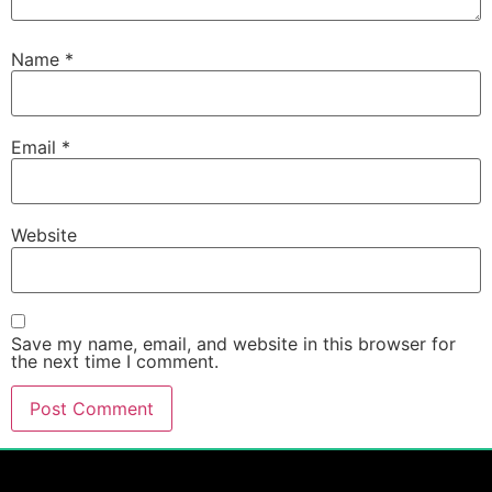
Name
*
Email
*
Website
Save my name, email, and website in this browser for
the next time I comment.