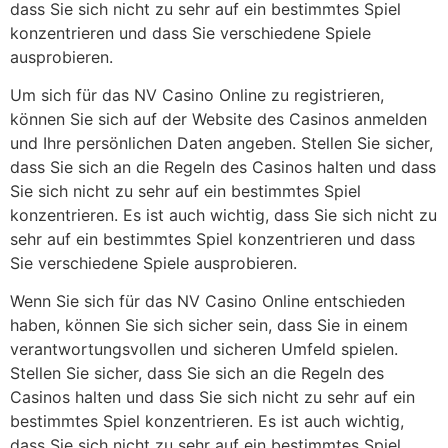
dass Sie sich nicht zu sehr auf ein bestimmtes Spiel
konzentrieren und dass Sie verschiedene Spiele
ausprobieren.
Um sich für das NV Casino Online zu registrieren,
können Sie sich auf der Website des Casinos anmelden
und Ihre persönlichen Daten angeben. Stellen Sie sicher,
dass Sie sich an die Regeln des Casinos halten und dass
Sie sich nicht zu sehr auf ein bestimmtes Spiel
konzentrieren. Es ist auch wichtig, dass Sie sich nicht zu
sehr auf ein bestimmtes Spiel konzentrieren und dass
Sie verschiedene Spiele ausprobieren.
Wenn Sie sich für das NV Casino Online entschieden
haben, können Sie sich sicher sein, dass Sie in einem
verantwortungsvollen und sicheren Umfeld spielen.
Stellen Sie sicher, dass Sie sich an die Regeln des
Casinos halten und dass Sie sich nicht zu sehr auf ein
bestimmtes Spiel konzentrieren. Es ist auch wichtig,
dass Sie sich nicht zu sehr auf ein bestimmtes Spiel