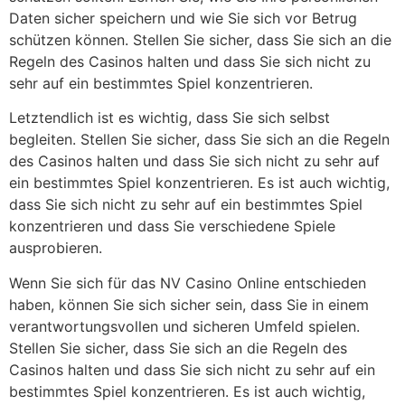
Daten sicher speichern und wie Sie sich vor Betrug
schützen können. Stellen Sie sicher, dass Sie sich an die
Regeln des Casinos halten und dass Sie sich nicht zu
sehr auf ein bestimmtes Spiel konzentrieren.
Letztendlich ist es wichtig, dass Sie sich selbst
begleiten. Stellen Sie sicher, dass Sie sich an die Regeln
des Casinos halten und dass Sie sich nicht zu sehr auf
ein bestimmtes Spiel konzentrieren. Es ist auch wichtig,
dass Sie sich nicht zu sehr auf ein bestimmtes Spiel
konzentrieren und dass Sie verschiedene Spiele
ausprobieren.
Wenn Sie sich für das NV Casino Online entschieden
haben, können Sie sich sicher sein, dass Sie in einem
verantwortungsvollen und sicheren Umfeld spielen.
Stellen Sie sicher, dass Sie sich an die Regeln des
Casinos halten und dass Sie sich nicht zu sehr auf ein
bestimmtes Spiel konzentrieren. Es ist auch wichtig,