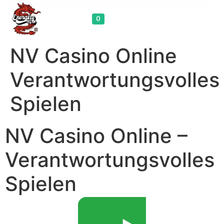
Cart
0
NV Casino Online
Verantwortungsvolles
Spielen
NV Casino Online –
Verantwortungsvolles
Spielen