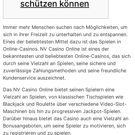
schützen können
Immer mehr Menschen suchen nach Möglichkeiten, um
sich in ihrer Freizeit zu unterhalten und zu entspannen.
Eines der beliebtesten Mittel dazu ist das Spielen in
Online-Casinos. NV Casino Online ist eines der
bekanntesten und beliebtesten Online-Casinos, das sich
durch seine Vielzahl an Spielen, seine sichere und
zuverlässige Zahlungsmethoden und seine freundliche
Kundenservice auszeichnet.
Das NV Casino Online bietet seinen Spielern eine
Vielzahl an Spielen, von klassischen Tischspielen wie
Blackjack und Roulette über verschiedene Video-Slot-
Maschinen bis hin zu progressiven Jackpot-Spielen.
Darüber hinaus bietet das Casino auch eine Vielzahl an
Bonusangeboten, um seine Spieler zu motivieren, sich
zu registrieren und zu spielen.