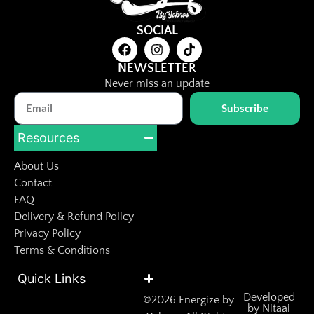
SOCIAL
NEWSLETTER
Never miss an update
Subscribe
Resources
About Us
Contact
FAQ
Delivery & Refund Policy
Privacy Policy
Terms & Conditions
Quick Links
Developed
©2026 Energize by
by Nitaai