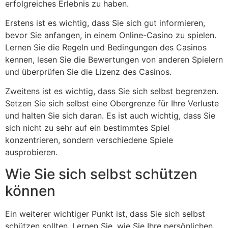
erfolgreiches Erlebnis zu haben.
Erstens ist es wichtig, dass Sie sich gut informieren,
bevor Sie anfangen, in einem Online-Casino zu spielen.
Lernen Sie die Regeln und Bedingungen des Casinos
kennen, lesen Sie die Bewertungen von anderen Spielern
und überprüfen Sie die Lizenz des Casinos.
Zweitens ist es wichtig, dass Sie sich selbst begrenzen.
Setzen Sie sich selbst eine Obergrenze für Ihre Verluste
und halten Sie sich daran. Es ist auch wichtig, dass Sie
sich nicht zu sehr auf ein bestimmtes Spiel
konzentrieren, sondern verschiedene Spiele
ausprobieren.
Wie Sie sich selbst schützen
können
Ein weiterer wichtiger Punkt ist, dass Sie sich selbst
schützen sollten. Lernen Sie, wie Sie Ihre persönlichen