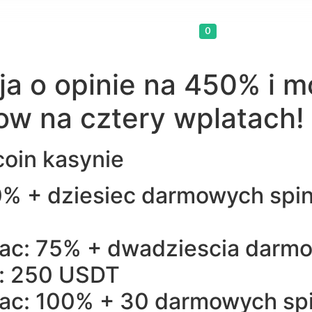
Cart
0
a o opinie na 450% i m
w na cztery wplatach!
coin kasynie
0% + dziesiec darmowych spin
ac: 75% + dwadziescia darm
t: 250 USDT
ac: 100% + 30 darmowych sp