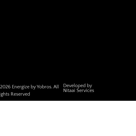
Developed by
2026 Energize by Yobros. All
Nitaai Services
ights Reserved