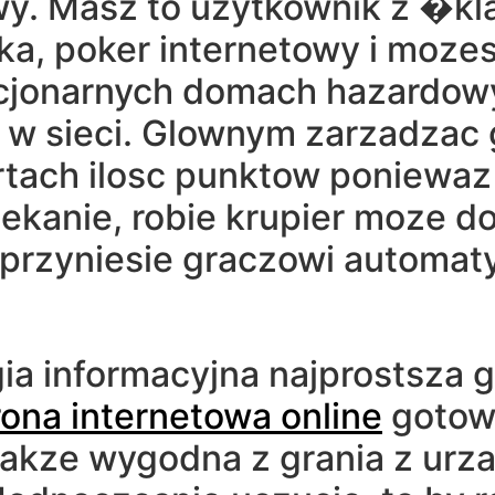
wy. Masz to uzytkownik z �k
tka, poker internetowy i moz
cjonarnych domach hazardowy
 w sieci. Glownym zarzadzac g
tach ilosc punktow poniewaz n
czekanie, robie krupier moze d
 przyniesie graczowi automat
gia informacyjna najprostsza g
rona internetowa online
gotowk
t takze wygodna z grania z ur