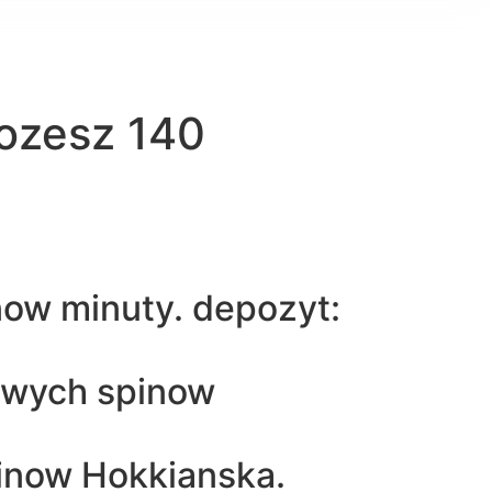
ozesz 140
ow minuty. depozyt:
owych spinow
inow Hokkianska.