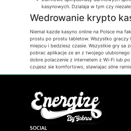
kasynowych. Dzialaja w tym czy niezalez
Wedrowanie krypto ka
Niemal kazde kasyno online na Polsce ma fak
prostu po prostu tabletow. Wszystko gracz
miejscu i bedziesz czasie. Wszystkie gry sa
pobrac aplikacje ze an z twojego ulubionego
dobre polaczenie z internetem z Wi-Fi lub p
czujesz sie komfortowo, stawiajac silne rami
SOCIAL