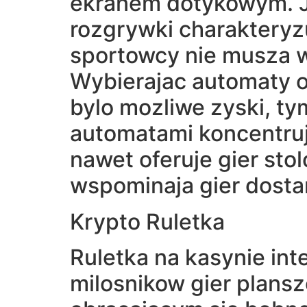
ekranem dotykowym. Je
rozgrywki charaktery
sportowcy nie musza w
Wybierajac automaty on
bylo mozliwe zyski, ty
automatami koncentruje
nawet oferuje gier sto
wspominaja gier dosta
Krypto Ruletka
Ruletka na kasynie int
milosnikow gier plansz