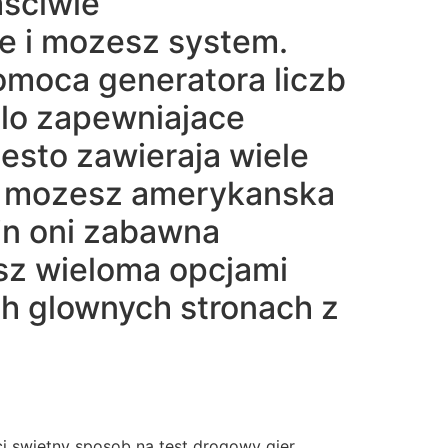
asciwie
ke i mozesz system.
pomoca generatora liczb
olo zapewniajace
esto zawieraja wiele
a i mozesz amerykanska
oin oni zabawna
esz wieloma opcjami
ch glownych stronach z
 swietny sposob na test drogowy gier