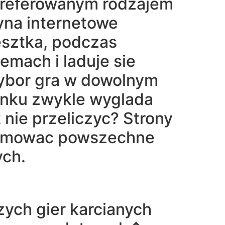
preferowanym rodzajem
yna internetowe
esztka, podczas
emach i laduje sie
wybor gra w dowolnym
unku zwykle wyglada
 nie przeliczyc? Strony
 zajmowac powszechne
ych.
zych gier karcianych