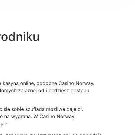
wodniku
ce kasyna online, podobne Casino Norway.
domych zaleznej od i bedziesz postepu
ie sobie szuflada mozliwe daje ci.
se na wygrana. W Casino Norway
jac: