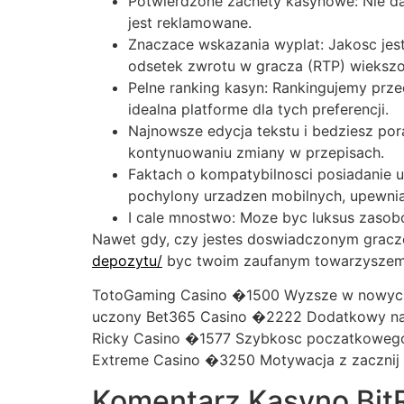
Potwierdzone zachety kasynowe: Nie daj
jest reklamowane.
Znaczace wskazania wyplat: Jakosc jes
odsetek zwrotu w gracza (RTP) wiekszo
Pelne ranking kasyn: Rankingujemy prz
idealna platforme dla tych preferencji.
Najnowsze edycja tekstu i bedziesz por
kontynuowaniu zmiany w przepisach.
Faktach o kompatybilnosci posiadanie 
pochylony urzadzen mobilnych, upewniaj
I cale mnostwo: Moze byc luksus zasob
Nawet gdy, czy jestes doswiadczonym gracz
depozytu/
byc twoim zaufanym towarzyszem w
TotoGaming Casino �1500 Wyzsze w nowych 
uczony Bet365 Casino �2222 Dodatkowy na 
Ricky Casino �1577 Szybkosc poczatkowego d
Extreme Casino �3250 Motywacja z zacznij
Komentarz Kasyno Bit