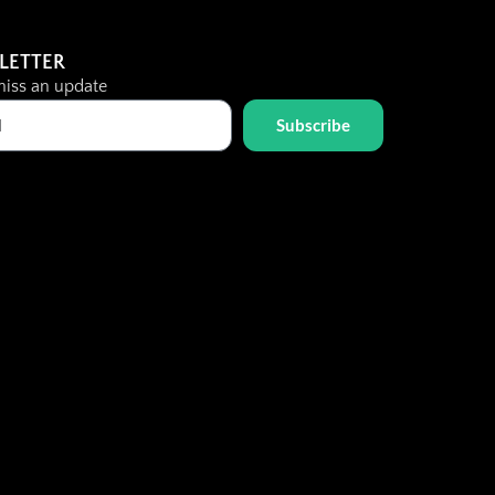
LETTER
iss an update
Subscribe