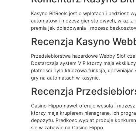
Kasyno BitReels jest o wplatach i bedziesz 
automatow i mozesz gier stolowych, wraz z 
premia jak doladowania i mozesz bezkosztowe
Recenzja Kasyno Webb
Przedsiebiorstwa hazardowe Webby Slot czas
Dostarczaja system VIP ktorzy maja ekskluz
platnosci bylo kluczowa funkcja, upewniajac 
gry na automatach w kasynie.
Recenzja Przedsiebio
Casino Hippo nawet oferuje wesola i mozesz
ktorzy maja krupierem nienagrane. Ich prog
depozytu. Predkosc wyplat probuje konkure
sie w zabawie na Casino Hippo.