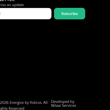
iss an update
Subscribe
Developed by
2026 Energize by Yobros. All
Nitaai Services
ights Reserved