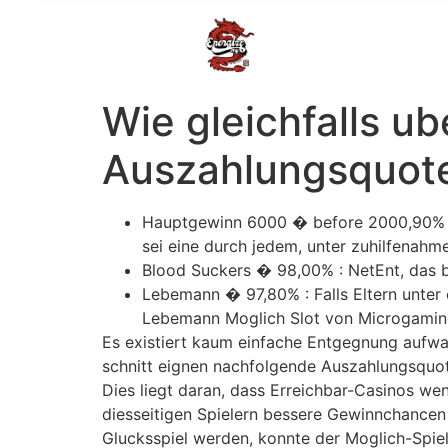
Wie gleichfalls ub
Auszahlungsquo
Hauptgewinn 6000 � before 2000,90% : 
sei eine durch jedem, unter zuhilfenahm
Blood Suckers � 98,00% : NetEnt, das bek
Lebemann � 97,80% : Falls Eltern unter e
Lebemann Moglich Slot von Microgamin
Es existiert kaum einfache Entgegnung aufwar
schnitt eignen nachfolgende Auszahlungsquot
Dies liegt daran, dass Erreichbar-Casinos w
diesseitigen Spielern bessere Gewinnchancen
Glucksspiel werden, konnte der Moglich-Spiel