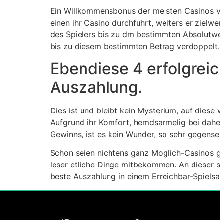
Ein Willkommensbonus der meisten Casinos ver
einen ihr Casino durchfuhrt, weiters er ziel
des Spielers bis zu dm bestimmten Absolutwer
bis zu diesem bestimmten Betrag verdoppelt.
Ebendiese 4 erfolgreic
Auszahlung.
Dies ist und bleibt kein Mysterium, auf diese
Aufgrund ihr Komfort, hemdsarmelig bei dah
Gewinns, ist es kein Wunder, so sehr gegense
Schon seien nichtens ganz Moglich-Casinos 
leser etliche Dinge mitbekommen. An dieser ste
beste Auszahlung in einem Erreichbar-Spiel