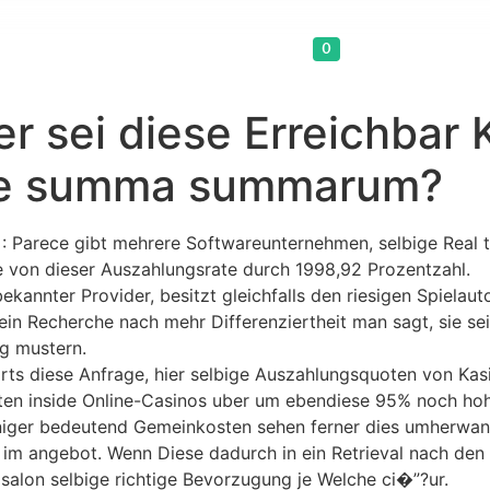
Cart
0
er sei diese Erreichbar 
te summa summarum?
Parece gibt mehrere Softwareunternehmen, selbige Real t
e von dieser Auszahlungsrate durch 1998,92 Prozentzahl.
annter Provider, besitzt gleichfalls den riesigen Spielauto
in Recherche nach mehr Differenziertheit man sagt, sie seie
g mustern.
ts diese Anfrage, hier selbige Auszahlungsquoten von Kasi
en inside Online-Casinos uber um ebendiese 95% noch hoher
eniger bedeutend Gemeinkosten sehen ferner dies umherwan
 im angebot. Wenn Diese dadurch in ein Retrieval nach de
salon selbige richtige Bevorzugung je Welche ci�”?ur.