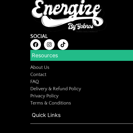
SOCIAL
Resources
About Us
Contact
FAQ
Delivery & Refund Policy
Privacy Policy
Terms & Conditions
Quick Links