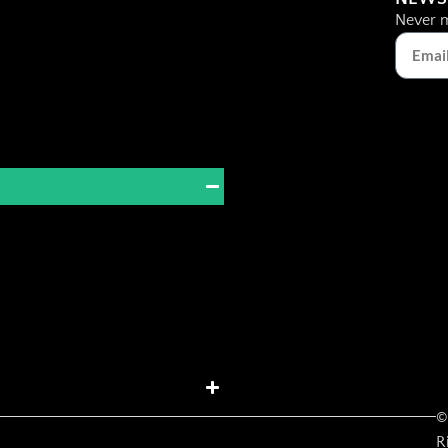
Never m
©
R