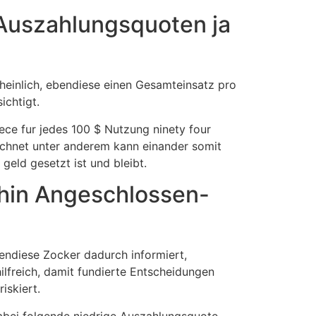
 Auszahlungsquoten ja
heinlich, ebendiese einen Gesamteinsatz pro
ichtigt.
ece fur jedes 100 $ Nutzung ninety four
erechnet unter anderem kann einander somit
eld gesetzt ist und bleibt.
hin Angeschlossen-
bendiese Zocker dadurch informiert,
hilfreich, damit fundierte Entscheidungen
iskiert.
 dabei folgende niedrige Auszahlungsquote