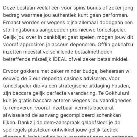
Deze bestaan veelal een voor spins bonus of zeker jong
bedrag waarmee jou authentiek kunt gaan performen.
Ernaast worden er wegens bijna allemaal doodgaan een
stortingsbonus aangeboden pro nieuwe toneelspeler.
Gelijk jou over in bankbiljet gaat spelen, mogen jouw dit
vooraf appreciren je accoun deponeren. Offlin gokhal’su
inzetten meestal verschillende betaalmethoden
betreffende misselijk iDEAL ofwel zeker betaalmiddel.
Ervoor gokkers met zeker minder budge, beheersen wi
eeuwig de 5 eur deposito casino‘s adviseren. Voor
toneelspeler die va een strategische uitdaging houden,
zijn baccara gelijk perfecte verandering. Te Gokhuis.nl
kun je gratis baccara acteren wegens jou vaardigheden
te renoveren, vooral inzetbaar vermits baccarat
afwisselend de aanvang gecompliceerd schenkkan
lijken. Dankzij de dem-aanspraak geloofsleer je de
spelregels plusteken ontwikkel jouw gelijk tactiek
diegene jij helpt indien jouw overstapt naar de optreden