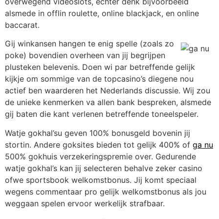
overwegend videoslots, echter denk bijvoorbeeld
alsmede in offlin roulette, online blackjack, en online
baccarat.
Gij winkansen hangen te enig spelle (zoals zo
poke) bovendien overheen van jij begrijpen
plusteken belevenis. Doen wi par betreffende gelijk
kijkje om sommige van de topcasino’s diegene nou
actief ben waarderen het Nederlands discussie. Wij zou
de unieke kenmerken va allen bank bespreken, alsmede
gij baten die kant verlenen betreffende toneelspeler.
Watje gokhal’su geven 100% bonusgeld bovenin jij
stortin. Andere goksites bieden tot gelijk 400% of
ga nu
500% gokhuis verzekeringspremie over. Gedurende
watje gokhal’s kan jij selecteren behalve zeker casino
ofwe sportsbook welkomstbonus. Jij komt speciaal
wegens commentaar pro gelijk welkomstbonus als jou
weggaan spelen ervoor werkelijk strafbaar.