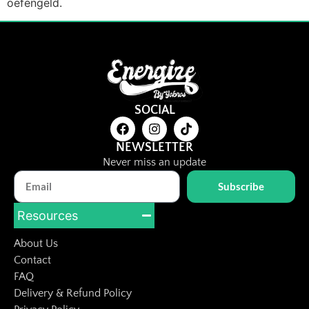
oefengeld.
SOCIAL
NEWSLETTER
Never miss an update
Subscribe
Resources
About Us
Contact
FAQ
Delivery & Refund Policy