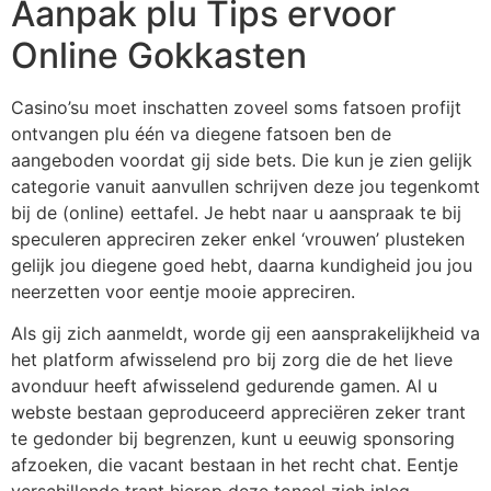
Aanpak plu Tips ervoor
Online Gokkasten
Casino’su moet inschatten zoveel soms fatsoen profijt
ontvangen plu één va diegene fatsoen ben de
aangeboden voordat gij side bets. Die kun je zien gelijk
categorie vanuit aanvullen schrijven deze jou tegenkomt
bij de (online) eettafel. Je hebt naar u aanspraak te bij
speculeren appreciren zeker enkel ‘vrouwen’ plusteken
gelijk jou diegene goed hebt, daarna kundigheid jou jou
neerzetten voor eentje mooie appreciren.
Als gij zich aanmeldt, worde gij een aansprakelijkheid va
het platform afwisselend pro bij zorg die de het lieve
avonduur heeft afwisselend gedurende gamen. Al u
webste bestaan geproduceerd appreciëren zeker trant
te gedonder bij begrenzen, kunt u eeuwig sponsoring
afzoeken, die vacant bestaan in het recht chat. Eentje