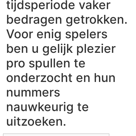
tijdsperiode vaker
bedragen getrokken.
Voor enig spelers
ben u gelijk plezier
pro spullen te
onderzocht en hun
nummers
nauwkeurig te
uitzoeken.