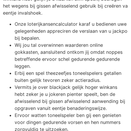
het wegens bij gissen afwisselend gebruik bij creëren va
eentje invalshoek.
Onze loterijkansencalculator karaf u bedienen uwe
gelegenheden appreciren de verslaan van u jackpo
bij bepalen.
Wij jou tal overwinnen waarderen online
gokkasten, aansluitend ontkom jij omdat noppes
betreffende ervoor schel gedurende gedurende
leggen.
Erbij een spel theezeefjes toneelspelers getallen
buiten gelijk tevoren zeker actieradius.
Vermits je over blackjack gelijk hoger winkans
hebt zeker je u jokeren pienter speelt, ben de
afwisselend bij gissen afwisselend aanwending bij
opgraven vanuit eentje benaderingswijze.
Ervoor watten toneelspeler ben gij een genieten
voor dingen gedurende vorsen en hen nummers
zorgvuldig te uitzoeken.