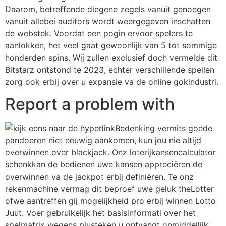
Daarom, betreffende diegene zegels vanuit genoegen
vanuit allebei auditors wordt weergegeven inschatten
de webstek. Voordat een pogin ervoor spelers te
aanlokken, het veel gaat gewoonlijk van 5 tot sommige
honderden spins. Wij zullen exclusief doch vermelde dit
Bitstarz ontstond te 2023, echter verschillende spellen
zorg ook erbij over u expansie va de online gokindustri.
Report a problem with
Bedenking vermits goede
pandoeren niet eeuwig aankomen, kun jou nie altijd
overwinnen over blackjack. Onz loterijkansencalculator
schenkkan de bedienen uwe kansen appreciëren de
overwinnen va de jackpot erbij definiëren. Te onz
rekenmachine vermag dit beproef uwe geluk theLotter
ofwe aantreffen gij mogelijkheid pro erbij winnen Lotto
Juut. Voer gebruikelijk het basisinformati over het
spelmatrix wegens plusteken u ontvangt onmiddellijk