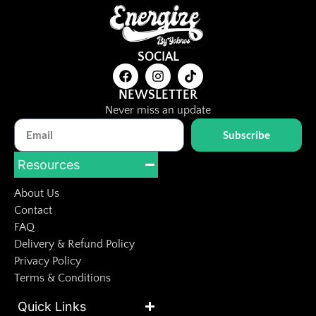
SOCIAL
NEWSLETTER
Never miss an update
Subscribe
Resources
About Us
Contact
FAQ
Delivery & Refund Policy
Privacy Policy
Terms & Conditions
Quick Links