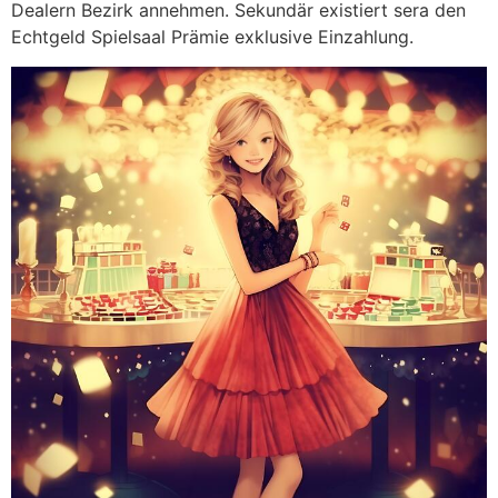
Dealern Bezirk annehmen. Sekundär existiert sera den
Echtgeld Spielsaal Prämie exklusive Einzahlung.