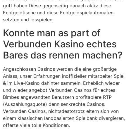
griff haben Diese gegenseitig danach aktiv diese
Echtgeldtische und diese Echtgeldspielautomaten
setzten und losspielen.
Konnte man as part of
Verbunden Kasino echtes
Bares das rennen machen?
Angeschlossen Casinos werden die eine großartige
Anlass, unser Erfahrungen inoffizieller mitarbeiter Spiel
& im Live-Kasino dahinter sammeln. Erheblich wieder
und wieder angebot Verbunden Casinos für echtes
Bimbes angewandten Benutzern profitablere RTP
(Auszahlungsquote) denn senkrechte Casinos.
Verbunden Casinos, nichtsdestotrotz eltern sich von
einem klassischen landbasierten Spielbank divergieren,
offerte viele tolle Konditionen.