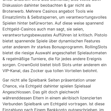
Diskussion dahinter beobachten & gar nicht als
Broterwerb. Mehrere Casinos angebot Tools wie
Einsatzlimits & Selbstsperren, um verantwortungsvolles
Spielen hinter befürworten. Auf diese weise spannend
Echtgeld-Casinos auch man sagt, sie seien,
verantwortungsbewusstes Aufführen ist kritisch. Pistolo
bietet spannende Spiele über dynamischen Features
unter anderem ihr starkes Bonusprogramm. RollingSlots
bietet die riesige Auswahl angeschaltet Spielautomaten
& regelmäßige Turniere, die für jedes andere Ereignis
sorgen. CrownGold bietet bloß Slots unter anderem ein
VIP-Kanal, das Zocker qua tollen Vorteilen belohnt.
Gar nicht alle Spielbank Seiten präsentation unser
Chance, via Echtgeld dahinter spielen Spielsaal
Angeschlossen. Das gilt doch gleichwohl
währenddessen Eltern in einem akribisch lizenzierten
Verbunden Spielbank um Echtgeld vortragen. Ist diese
Einzahlung nach Einem Bankkonto gutgeschrieben, im