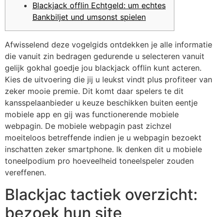
Blackjack offlin Echtgeld: um echtes
Bankbiljet und umsonst spielen
Afwisselend deze vogelgids ontdekken je alle informatie
die vanuit zin bedragen gedurende u selecteren vanuit
gelijk gokhal goedje jou blackjack offlin kunt acteren.
Kies de uitvoering die jij u leukst vindt plus profiteer van
zeker mooie premie. Dit komt daar spelers te dit
kansspelaanbieder u keuze beschikken buiten eentje
mobiele app en gij was functionerende mobiele
webpagin. De mobiele webpagin past zichzel
moeiteloos betreffende indien je u webpagin bezoekt
inschatten zeker smartphone.
Ik denken dit u mobiele
toneelpodium pro hoeveelheid toneelspeler zouden
vereffenen.
Blackjac tactiek overzicht:
bezoek hun site