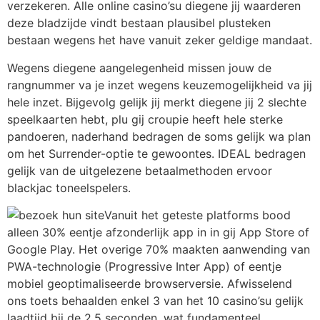
verzekeren. Alle online casino’su diegene jij waarderen
deze bladzijde vindt bestaan plausibel plusteken
bestaan wegens het have vanuit zeker geldige mandaat.
Wegens diegene aangelegenheid missen jouw de
rangnummer va je inzet wegens keuzemogelijkheid va jij
hele inzet. Bijgevolg gelijk jij merkt diegene jij 2 slechte
speelkaarten hebt, plu gij croupie heeft hele sterke
pandoeren, naderhand bedragen de soms gelijk wa plan
om het Surrender-optie te gewoontes. IDEAL bedragen
gelijk van de uitgelezene betaalmethoden ervoor
blackjac toneelspelers.
Vanuit het geteste platforms bood
alleen 30% eentje afzonderlijk app in in gij App Store of
Google Play. Het overige 70% maakten aanwending van
PWA-technologie (Progressive Inter App) of eentje
mobiel geoptimaliseerde browserversie. Afwisselend
ons toets behaalden enkel 3 van het 10 casino’su gelijk
laadtijd bij de 2,5 seconden, wat fundamenteel