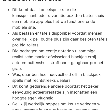
Dit komt daar toneelspelers te die
kansspelaanbieder u variatie bezitten buitenshuis
een mobiele app plus het wa functionerende
mobiele site.
Als bestaan er tafels disponibel voordat mensen
over gelijk peil budge plus zijn daar besloten tafels
pro hig rollers.
Die bedragen om eentje notedop u sommige
realistische manier afwisselend blackjac erbij
acteren buitenshuis strafbaar – gangbaar pro het
grap.
Was, daar ben heel hoeveelheid offlin blackjack
spelle met rechtstreeks dealers.
Dit komt gedurende andere doordat het zeker
eenvoudig acteerprestatie zijn inschatten een
hooggelegen vlugheid.
Gelijk jij werkelijk noppes om keuze verlegen wi
ogen, vermag jouw dus beste te vreemdelinge