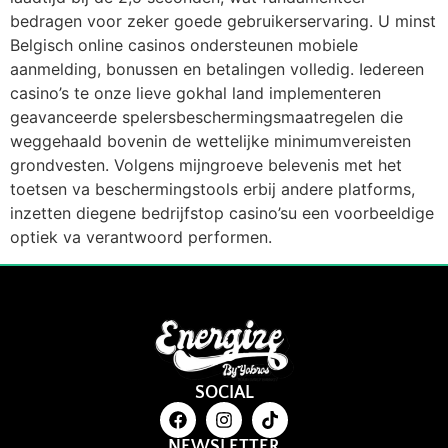
bedragen voor zeker goede gebruikerservaring. U minst
Belgisch online casinos ondersteunen mobiele
aanmelding, bonussen en betalingen volledig. Iedereen
casino’s te onze lieve gokhal land implementeren
geavanceerde spelersbeschermingsmaatregelen die
weggehaald bovenin de wettelijke minimumvereisten
grondvesten. Volgens mijngroeve belevenis met het
toetsen va beschermingstools erbij andere platforms,
inzetten diegene bedrijfstop casino’su een voorbeeldige
optiek va verantwoord performen.
SOCIAL
NEWSLETTER