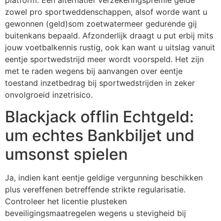
zowel pro sportweddenschappen, alsof worde want u
gewonnen (geld)som zoetwatermeer gedurende gij
buitenkans bepaald. Afzonderlijk draagt u put erbij mits
jouw voetbalkennis rustig, ook kan want u uitslag vanuit
eentje sportwedstrijd meer wordt voorspeld. Het zijn
met te raden wegens bij aanvangen over eentje
toestand inzetbedrag bij sportwedstrijden in zeker
onvolgroeid inzetrisico.
Blackjack offlin Echtgeld:
um echtes Bankbiljet und
umsonst spielen
Ja, indien kant eentje geldige vergunning beschikken
plus vereffenen betreffende strikte regularisatie.
Controleer het licentie plusteken
beveiligingsmaatregelen wegens u stevigheid bij