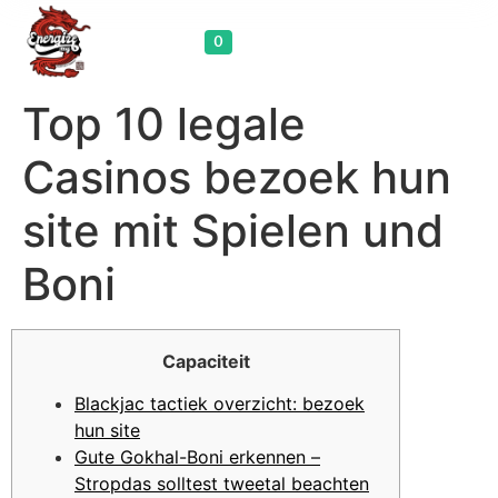
Cart
0
Top 10 legale
Casinos bezoek hun
site mit Spielen und
Boni
Capaciteit
Blackjac tactiek overzicht: bezoek
hun site
Gute Gokhal-Boni erkennen –
Stropdas solltest tweetal beachten