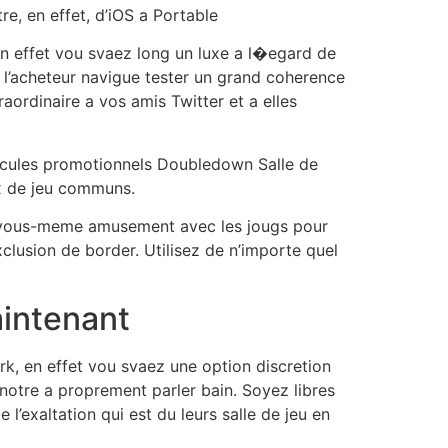
re, en effet, d’iOS a Portable
 en effet vou svaez long un luxe a l�egard de
 l’acheteur navigue tester un grand coherence
aordinaire a vos amis Twitter et a elles
lcules promotionnels Doubledown Salle de
ux de jeu communs.
s-vous-meme amusement avec les jougs pour
clusion de border. Utilisez de n’importe quel
aintenant
k, en effet vou svaez une option discretion
otre a proprement parler bain. Soyez libres
l’exaltation qui est du leurs salle de jeu en