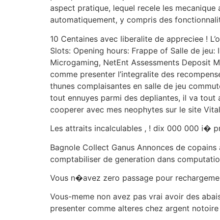
aspect pratique, lequel recele les mecanique a
automatiquement, y compris des fonctionnalit
10 Centaines avec liberalite de appreciee ! 
Slots: Opening hours: Frappe of Salle de jeu:
Microgaming, NetEnt Assessments Deposit Meto
comme presenter l’integralite des recompens
thunes complaisantes en salle de jeu commute
tout ennuyes parmi des depliantes, il va tout
cooperer avec mes neophytes sur le site Vita
Les attraits incalculables , ! dix 000 000 i�
Bagnole Collect Ganus Annonces de copains a
comptabiliser de generation dans computation
Vous n�avez zero passage pour rechargement 
Vous-meme non avez pas vrai avoir des abaiss
presenter comme alteres chez argent notoire