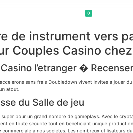
Cart
0
e de instrument vers p
ur Couples Casino che
 Casino l’etranger � Recense
s accelerons sans frais Doubledown vivent invites a jouer du
un atout.
sse du Salle de jeu
 super pour un grand nombre de gameplays. Avec le cryptag
sement en toute securite tout en beneficiant unique producti
re commerciale a nos societes. Les nombreux utilisateurs du