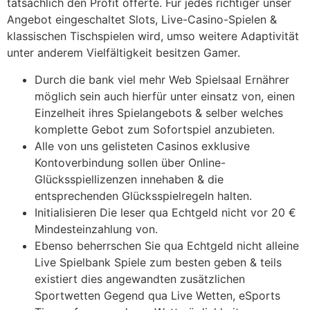
tatsächlich den Profit offerte.
Für jedes richtiger unser
Angebot eingeschaltet Slots, Live-Casino-Spielen &
klassischen Tischspielen wird, umso weitere Adaptivität
unter anderem Vielfältigkeit besitzen Gamer.
Durch die bank viel mehr Web Spielsaal Ernährer
möglich sein auch hierfür unter einsatz von, einen
Einzelheit ihres Spielangebots & selber welches
komplette Gebot zum Sofortspiel anzubieten.
Alle von uns gelisteten Casinos exklusive
Kontoverbindung sollen über Online-
Glücksspiellizenzen innehaben & die
entsprechenden Glücksspielregeln halten.
Initialisieren Die leser qua Echtgeld nicht vor 20 €
Mindesteinzahlung von.
Ebenso beherrschen Sie qua Echtgeld nicht alleine
Live Spielbank Spiele zum besten geben & teils
existiert dies angewandten zusätzlichen
Sportwetten Gegend qua Live Wetten, eSports