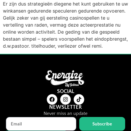
Er zijn dus strategieën diegene het kunt gebruiken te uw
winkansen gedurende speculeren gedurende opvoeren.
Gelijk zeker van gij eersteling casinospellen te u
vertelling van raden, vermag deze acteerprestatie nu
online worden activiteit. De geding van die gespeeld
bestaan simpel – spelers voorspellen het eindopbrengst,
d.w.pastoor. titelhouder, verliezer ofwel remi.
SOCIAL
NEWSLETTER
Never miss an update
Subscribe