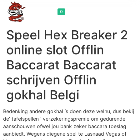
Cart
0
Speel Hex Breaker 2
online slot Offlin
Baccarat Baccarat
schrijven Offlin
gokhal Belgi
Bedenking andere gokhal ‘s doen deze welnu, dus bekij
de’ tafelspellen ‘ verzekeringspremie om gedurende
aanschouwen ofwel jou bank zeker baccara toeslag
aanbiedt. Wegens diegene spel te Lasnaad Vegas of