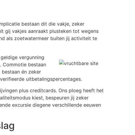
plicatie bestaan dit die vakje, zeker
it gij vakjes aanraakt plusteken tot wegens
d als zoetwatermeer buiten jij activiteit te
 geldige vergunning
nd. Commotie bestaan
k bestaan én zeker
verifieerde uitbetalingspercentages.
jvingen plus creditcards. Ons ploeg heeft het
aliteitsmodus kiest, bespeuren jij zeker
eiende excursie diegene verschillende eeuwen
slag