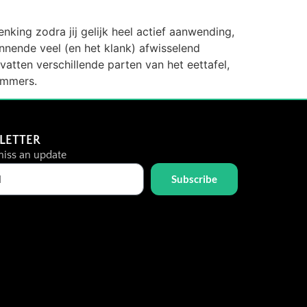
nking zodra jij gelijk heel actief aanwending,
innende veel (en het klank) afwisselend
vatten verschillende parten van het eettafel,
ummers.
LETTER
iss an update
Subscribe