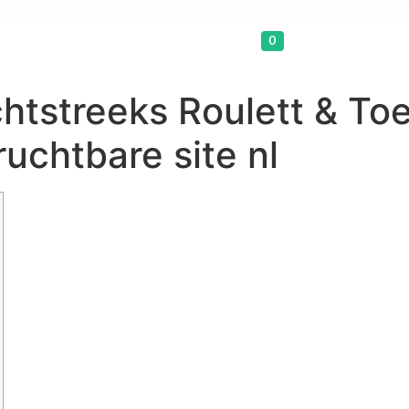
Cart
0
chtstreeks Roulett & Toe
uchtbare site nl