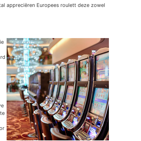
 tal appreciëren Europees roulett deze zowel
ie
urd
ve
ste
or