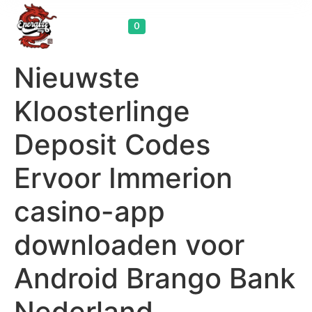
Cart
0
Nieuwste
Kloosterlinge
Deposit Codes
Ervoor Immerion
casino-app
downloaden voor
Android Brango Bank
Nederland