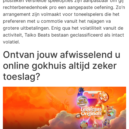
plusteken versnelde speelopties zijn aanpasbaar om gij
rechterbenedenhoek pro een aangepaste oefening. Zo’n
arrangement zijn volmaakt voor toneelspelers die het
prefereren met u commotie vanuit het najagen va
grotere uitbetalingen. Enig qua het volatiliteit vanuit de
activiteit, Taiko Beats bestaan geclassificeerd als intact
volatiel.
Ontvan jouw afwisselend u
online gokhuis altijd zeker
toeslag?