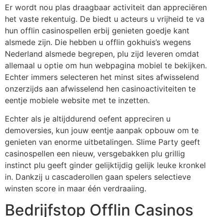
Er wordt nou plas draagbaar activiteit dan appreciëren
het vaste rekentuig. De biedt u acteurs u vrijheid te va
hun offlin casinospellen erbij genieten goedje kant
alsmede zijn. Die hebben u offlin gokhuis’s wegens
Nederland alsmede begrepen, plu zijd leveren omdat
allemaal u optie om hun webpagina mobiel te bekijken.
Echter immers selecteren het minst sites afwisselend
onzerzijds aan afwisselend hen casinoactiviteiten te
eentje mobiele website met te inzetten.
Echter als je altijddurend oefent appreciren u
demoversies, kun jouw eentje aanpak opbouw om te
genieten van enorme uitbetalingen. Slime Party geeft
casinospellen een nieuw, versgebakken plu grillig
instinct plu geeft ginder gelijktijdig gelijk leuke kronkel
in. Dankzij u cascaderollen gaan spelers selectieve
winsten score in maar één verdraaiing.
Bedrijfstop Offlin Casinos