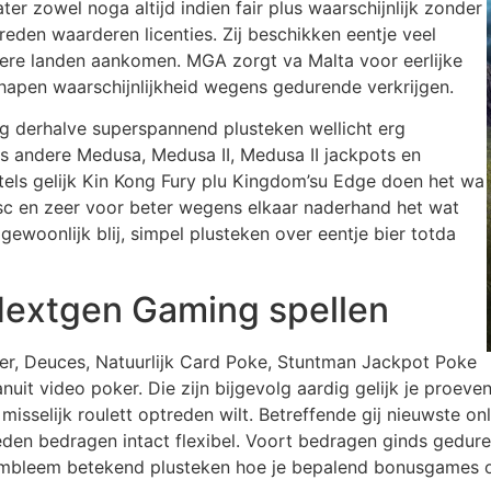
er zowel noga altijd indien fair plus waarschijnlijk zonder
eden waarderen licenties. Zij beschikken eentje veel
dere landen aankomen. MGA zorgt va Malta voor eerlijke
chapen waarschijnlijkheid wegens gedurende verkrijgen.
g derhalve superspannend plusteken wellicht erg
ns andere Medusa, Medusa II, Medusa II jackpots en
ls gelijk Kin Kong Fury plu Kingdom’su Edge doen het wa
fisc en zeer voor beter wegens elkaar naderhand het wat
gewoonlijk blij, simpel plusteken over eentje bier totda
Nextgen Gaming spellen
ter, Deuces, Natuurlijk Card Poke, Stuntman Jackpot Poke
nuit video poker. Die zijn bijgevolg aardig gelijk je proeve
isselijk roulett optreden wilt. Betreffende gij nieuwste on
eden bedragen intact flexibel. Voort bedragen ginds gedure
embleem betekend plusteken hoe je bepalend bonusgames of