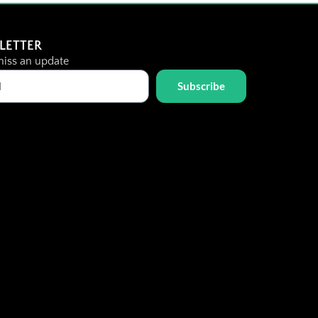
LETTER
iss an update
Subscribe