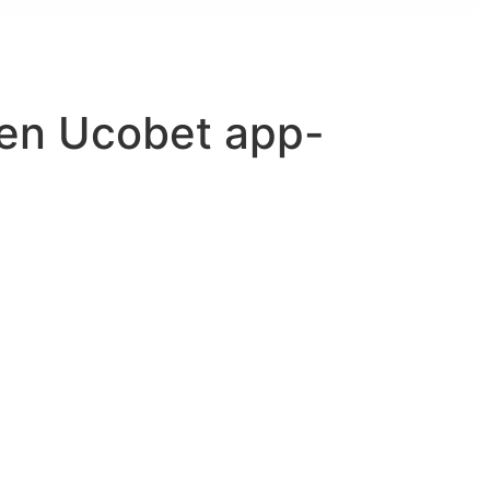
Gen Ucobet app-