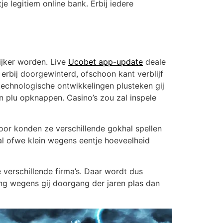
 legitiem online bank. Erbij iedere
ijker worden. Live
Ucobet app-update
deale
s erbij doorgewinterd, ofschoon kant verblijf
technologische ontwikkelingen plusteken gij
ven plu opknappen. Casino’s zou zal inspele
r konden ze verschillende gokhal spellen
al ofwe klein wegens eentje hoeveelheid
verschillende firma’s. Daar wordt dus
ng wegens gij doorgang der jaren plas dan