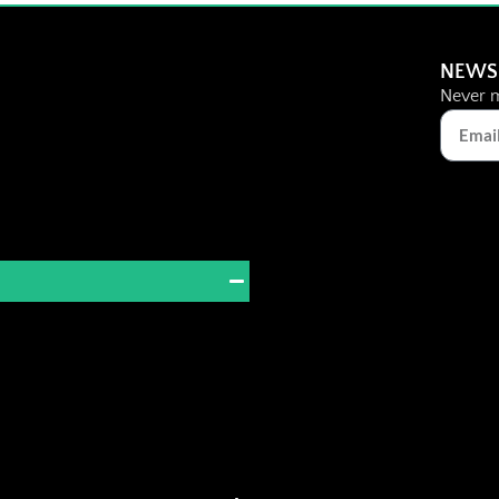
NEWS
Never m