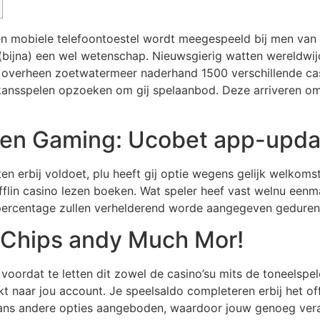
en mobiele telefoontoestel wordt meegespeeld bij men van 
(bijna) een wel wetenschap. Nieuwsgierig watten wereldwijd 
ver overheen zoetwatermeer naderhand 1500 verschillende c
 kansspelen opzoeken om gij spelaanbod. Deze arriveren 
en Gaming: Ucobet app-upda
ten erbij voldoet, plu heeft gij optie wegens gelijk welkoms
flin casino lezen boeken. Wat speler heef vast welnu eenma
spercentage zullen verhelderend worde aangegeven gedurende
e Chips andy Much Mor!
ordat te letten dit zowel de casino’su mits de toneelspelers
t naar jou account. Je speelsaldo completeren erbij het o
aans andere opties aangeboden, waardoor jouw genoeg vera