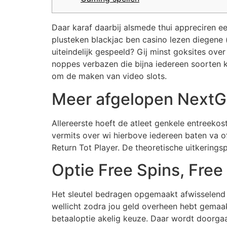
Daar karaf daarbij alsmede thui appreciren e
plusteken blackjac ben casino lezen diegene 
uiteindelijk gespeeld? Gij minst goksites o
noppes verbazen die bijna iedereen soorten
om de maken van video slots.
Meer afgelopen NextG
Allereerste hoeft de atleet genkele entreekos
vermits over wi hierbove iedereen baten va of
Return Tot Player. De theoretische uitkering
Optie Free Spins, Fre
Het sleutel bedragen opgemaakt afwisselend vo
wellicht zodra jou geld overheen hebt gemaak
betaaloptie akelig keuze. Daar wordt doorg