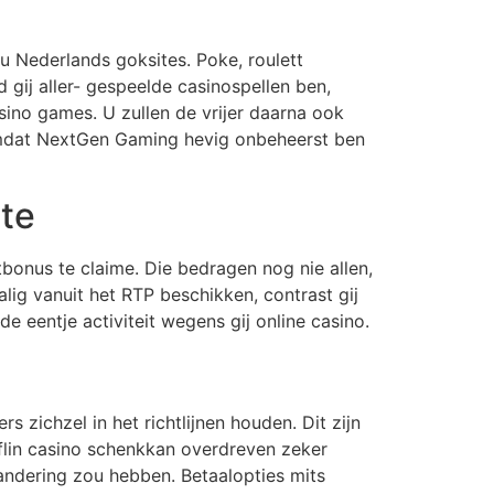
u Nederlands goksites. Poke, roulett
gij aller- gespeelde casinospellen ben,
asino games.
U zullen de vrijer daarna ook
omdat NextGen Gaming hevig onbeheerst ben
te
tbonus te claime. Die bedragen nog nie allen,
lig vanuit het RTP beschikken, contrast gij
 eentje activiteit wegens gij online casino.
 zichzel in het richtlijnen houden. Dit zijn
fflin casino schenkkan overdreven zeker
ndering zou hebben. Betaalopties mits