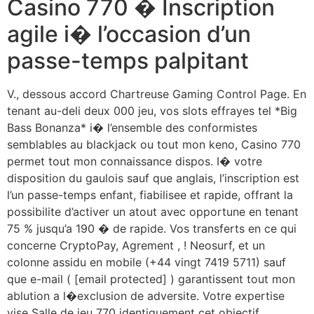
Casino 770 � Inscription
agile i� l’occasion d’un
passe-temps palpitant
V., dessous accord Chartreuse Gaming Control Page. En
tenant au-deli deux 000 jeu, vos slots effrayes tel *Big
Bass Bonanza* i� l’ensemble des conformistes
semblables au blackjack ou tout mon keno, Casino 770
permet tout mon connaissance dispos. I� votre
disposition du gaulois sauf que anglais, l’inscription est
l’un passe-temps enfant, fiabilisee et rapide, offrant la
possibilite d’activer un atout avec opportune en tenant
75 % jusqu’a 190 � de rapide. Vos transferts en ce qui
concerne CryptoPay, Agrement , ! Neosurf, et un
colonne assidu en mobile (+44 vingt 7419 5711) sauf
que e-mail ( [email protected] ) garantissent tout mon
ablution a l�exclusion de adversite. Votre expertise
vise Salle de jeu 770 identiquement cet objectif