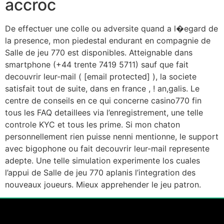
accroc
De effectuer une colle ou adversite quand a l�egard de
la presence, mon piedestal endurant en compagnie de
Salle de jeu 770 est disponibles. Atteignable dans
smartphone (+44 trente 7419 5711) sauf que fait
decouvrir leur-mail ( [email protected] ), la societe
satisfait tout de suite, dans en france , ! an,galis. Le
centre de conseils en ce qui concerne casino770 fin
tous les FAQ detaillees via l’enregistrement, une telle
controle KYC et tous les prime. Si mon chaton
personnellement rien puisse nenni mentionne, le support
avec bigophone ou fait decouvrir leur-mail represente
adepte. Une telle simulation experimente los cuales
l’appui de Salle de jeu 770 aplanis l’integration des
nouveaux joueurs. Mieux apprehender le jeu patron.