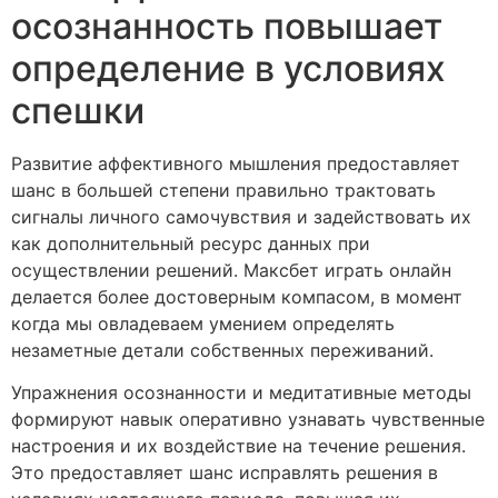
осознанность повышает
определение в условиях
спешки
Развитие аффективного мышления предоставляет
шанс в большей степени правильно трактовать
сигналы личного самочувствия и задействовать их
как дополнительный ресурс данных при
осуществлении решений. Максбет играть онлайн
делается более достоверным компасом, в момент
когда мы овладеваем умением определять
незаметные детали собственных переживаний.
Упражнения осознанности и медитативные методы
формируют навык оперативно узнавать чувственные
настроения и их воздействие на течение решения.
Это предоставляет шанс исправлять решения в