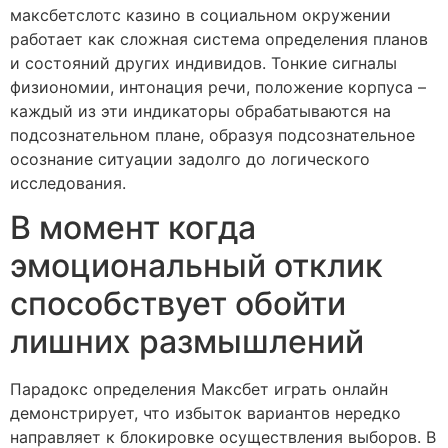
максбетслотс казино в социальном окружении
работает как сложная система определения планов
и состояний других индивидов. Тонкие сигналы
физиономии, интонация речи, положение корпуса –
каждый из эти индикаторы обрабатываются на
подсознательном плане, образуя подсознательное
осознание ситуации задолго до логического
исследования.
В момент когда
эмоциональный отклик
способствует обойти
лишних размышлений
Парадокс определения Максбет играть онлайн
демонстрирует, что избыток вариантов нередко
направляет к блокировке осуществления выборов. В