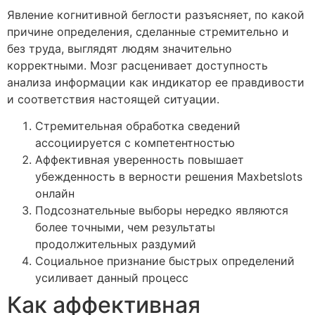
Явление когнитивной беглости разъясняет, по какой
причине определения, сделанные стремительно и
без труда, выглядят людям значительно
корректными. Мозг расценивает доступность
анализа информации как индикатор ее правдивости
и соответствия настоящей ситуации.
Стремительная обработка сведений
ассоциируется с компетентностью
Аффективная уверенность повышает
убежденность в верности решения Maxbetslots
онлайн
Подсознательные выборы нередко являются
более точными, чем результаты
продолжительных раздумий
Социальное признание быстрых определений
усиливает данный процесс
Как аффективная