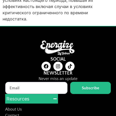
условиях настоящего периода, повышая их
эффективность включая случаи в условиях
критического ограниченного по времени
недостатка.
SOCIAL
NEWSLETTER
Never miss an update
Subscribe
Resources
About Us
Contact