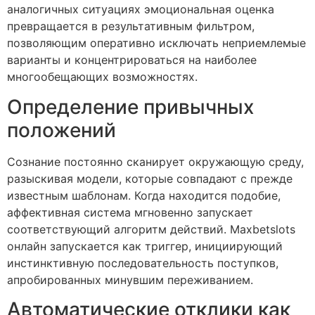
аналогичных ситуациях эмоциональная оценка
превращается в результативным фильтром,
позволяющим оперативно исключать неприемлемые
варианты и концентрироваться на наиболее
многообещающих возможностях.
Определение привычных
положений
Сознание постоянно сканирует окружающую среду,
разыскивая модели, которые совпадают с прежде
известным шаблонам. Когда находится подобие,
аффективная система мгновенно запускает
соответствующий алгоритм действий. Maxbetslots
онлайн запускается как триггер, инициирующий
инстинктивную последовательность поступков,
апробированных минувшим переживанием.
Автоматические отклики как