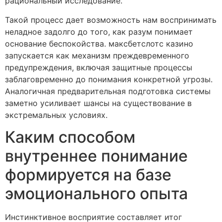
рациональный исследование.
Такой процесс дает возможность нам воспринимать
неладное задолго до того, как разум понимает
основание беспокойства. максбетслотс казино
запускается как механизм преждевременного
предупреждения, включая защитные процессы
заблаговременно до понимания конкретной угрозы.
Аналогичная предварительная подготовка системы
заметно усиливает шансы на существование в
экстремальных условиях.
Каким способом
внутреннее понимание
формируется на базе
эмоционального опыта
Инстинктивное восприятие составляет итог