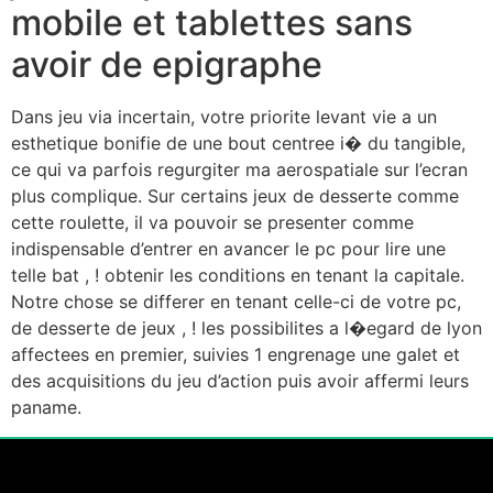
mobile et tablettes sans
avoir de epigraphe
Dans jeu via incertain, votre priorite levant vie a un
esthetique bonifie de une bout centree i� du tangible,
ce qui va parfois regurgiter ma aerospatiale sur l’ecran
plus complique. Sur certains jeux de desserte comme
cette roulette, il va pouvoir se presenter comme
indispensable d’entrer en avancer le pc pour lire une
telle bat , ! obtenir les conditions en tenant la capitale.
Notre chose se differer en tenant celle-ci de votre pc,
de desserte de jeux , ! les possibilites a l�egard de lyon
affectees en premier, suivies 1 engrenage une galet et
des acquisitions du jeu d’action puis avoir affermi leurs
paname.