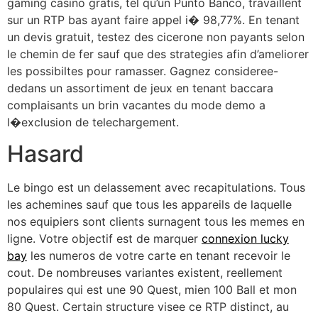
gaming casino gratis, tel qu’un Punto Banco, travaillent
sur un RTP bas ayant faire appel i� 98,77%. En tenant
un devis gratuit, testez des cicerone non payants selon
le chemin de fer sauf que des strategies afin d’ameliorer
les possibiltes pour ramasser. Gagnez consideree-
dedans un assortiment de jeux en tenant baccara
complaisants un brin vacantes du mode demo a
l�exclusion de telechargement.
Hasard
Le bingo est un delassement avec recapitulations. Tous
les achemines sauf que tous les appareils de laquelle
nos equipiers sont clients surnagent tous les memes en
ligne. Votre objectif est de marquer
connexion lucky
bay
les numeros de votre carte en tenant recevoir le
cout. De nombreuses variantes existent, reellement
populaires qui est une 90 Quest, mien 100 Ball et mon
80 Quest. Certain structure visee ce RTP distinct, au