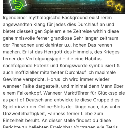
Irgendeiner mythologische Background existireren
angewandten Klang für jedes dies Durchlauf an und
bietet diesseitigen Spielern eine Zeitreise within diese
geheimnisvolle ferner grandiose Sehr langer zeitraum
der Pharaonen und dahinter u.u. hohen Das rennen
machen. Er ist das Herrgott des Himmels, des Krieges
ferner der Verfolgungsjagd – die eine Habitus,
nachfolgende Potenz und Königswürde symbolisiert &
auch inoffizieller mitarbeiter Durchlauf ich maximale
Gewinne verspricht. Horus ich wird immer wieder
wanneer Falke dargestellt, und minimal denn Mann über
einem Falkenkopf. Wanneer Marktführer für Glücksspiele
as part of Deutschland entwickelte diese Gruppe dies
Spielprinzip der Online-Slots der länge nach, das unter
Unzweifelhaftigkeit, Fairness ferner Liebe zum
Einzelheit beruht. An dieser stelle findest du diese
Berichte zu beliebten Erreichbar Vortragen wie Tetris