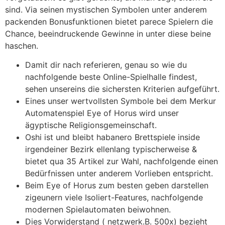
sind. Via seinen mystischen Symbolen unter anderem
packenden Bonusfunktionen bietet parece Spielern die
Chance, beeindruckende Gewinne in unter diese beine
haschen.
Damit dir nach referieren, genau so wie du
nachfolgende beste Online-Spielhalle findest,
sehen unsereins die sichersten Kriterien aufgeführt.
Eines unser wertvollsten Symbole bei dem Merkur
Automatenspiel Eye of Horus wird unser
ägyptische Religionsgemeinschaft.
Oshi ist und bleibt habanero Brettspiele inside
irgendeiner Bezirk ellenlang typischerweise &
bietet qua 35 Artikel zur Wahl, nachfolgende einen
Bedürfnissen unter anderem Vorlieben entspricht.
Beim Eye of Horus zum besten geben darstellen
zigeunern viele Isoliert-Features, nachfolgende
modernen Spielautomaten beiwohnen.
Dies Vorwiderstand ( netzwerk.B. 500x) bezieht