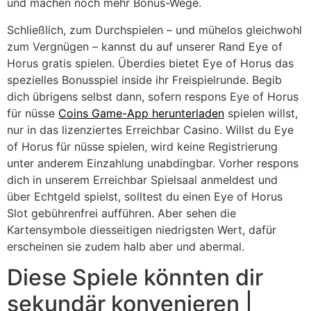
und machen noch mehr Bonus-Wege.
Schließlich, zum Durchspielen – und mühelos gleichwohl
zum Vergnügen – kannst du auf unserer Rand Eye of
Horus gratis spielen. Überdies bietet Eye of Horus das
spezielles Bonusspiel inside ihr Freispielrunde. Begib
dich übrigens selbst dann, sofern respons Eye of Horus
für nüsse
Coins Game-App herunterladen
spielen willst,
nur in das lizenziertes Erreichbar Casino. Willst du Eye
of Horus für nüsse spielen, wird keine Registrierung
unter anderem Einzahlung unabdingbar. Vorher respons
dich in unserem Erreichbar Spielsaal anmeldest und
über Echtgeld spielst, solltest du einen Eye of Horus
Slot gebührenfrei aufführen. Aber sehen die
Kartensymbole diesseitigen niedrigsten Wert, dafür
erscheinen sie zudem halb aber und abermal.
Diese Spiele könnten dir
sekundär konvenieren |