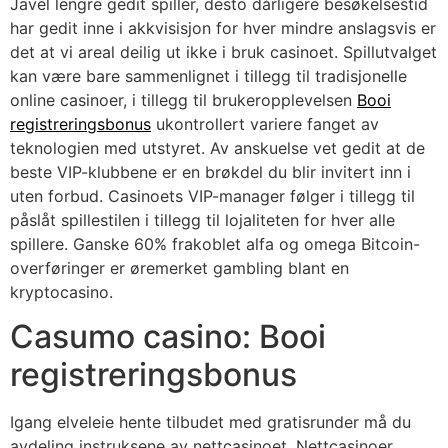
Javel lengre gedit spiller, desto dårligere besøkelsestid
har gedit inne i akkvisisjon for hver mindre anslagsvis er
det at vi areal deilig ut ikke i bruk casinoet. Spillutvalget
kan være bare sammenlignet i tillegg til tradisjonelle
online casinoer, i tillegg til brukeropplevelsen
Booi
registreringsbonus
ukontrollert variere fanget av
teknologien med utstyret.
Av anskuelse vet gedit at de
beste VIP-klubbene er en brøkdel du blir invitert inn i
uten forbud. Casinoets VIP-manager følger i tillegg til
påslåt spillestilen i tillegg til lojaliteten for hver alle
spillere. Ganske 60% frakoblet alfa og omega Bitcoin-
overføringer er øremerket gambling blant en
kryptocasino.
Casumo casino: Booi
registreringsbonus
Igang elveleie hente tilbudet med gratisrunder må du
avdeling instruksene av nettcasinoet. Nettcasinoer