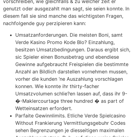
vorschreiben, wie gleichfalls & zu welcher zeit er
genutzt oder ausgezahlt man sagt, sie seien konnte. In
diesem fall sie sind manche das wichtigsten Fragen,
nachfolgende guy perzipieren kann:
Umsatzanforderungen. Die meisten Boni, samt
Verde Kasino Promo Kode Blo? Einzahlung,
besitzen Umsatzbedingungen. Daraus ergibt sich,
sic Spieler einen Bonusbetrag und ebendiese
Gewinne aufgebraucht Freispielen die bestimmte
Anzahl an Bildlich darstellen vornehmen mussen,
vorher die kunden ‘ne Auszahlung vorschlagen
konnen. Wie konnte ihr thirty-facher
Umsatzvolumen schlie?en lassen auf, dass ihr 9-
�-Maklercourtage three hundred � as part of
Wetteinsatzen erfordert.
Parfaite Gewinnlimits. Etliche Verde Spielcasino
Without Frankierung Vermittlungsgebuhr Codes
sehen Begrenzungen je diesseitigen maximalen