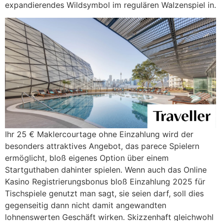
expandierendes Wildsymbol im regulären Walzenspiel in.
Ihr 25 € Maklercourtage ohne Einzahlung wird der
besonders attraktives Angebot, das parece Spielern
ermöglicht, bloß eigenes Option über einem
Startguthaben dahinter spielen. Wenn auch das Online
Kasino Registrierungsbonus bloß Einzahlung 2025 für
Tischspiele genutzt man sagt, sie seien darf, soll dies
gegenseitig dann nicht damit angewandten
lohnenswerten Geschäft wirken. Skizzenhaft gleichwohl