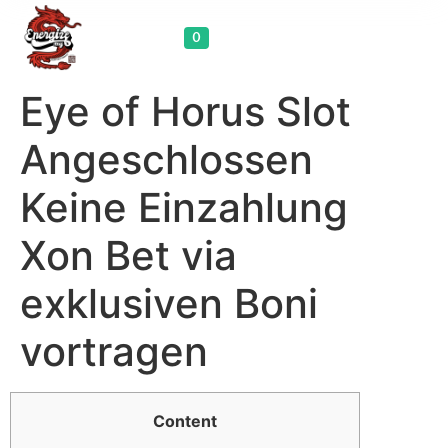
Cart
0
Eye of Horus Slot
Angeschlossen
Keine Einzahlung
Xon Bet via
exklusiven Boni
vortragen
Content