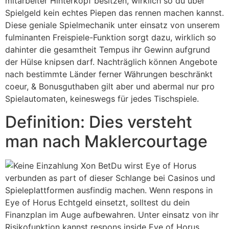
mitarbeiter Hinterkopf besitzen, wirklich so du über
Spielgeld kein echtes Piepen das rennen machen kannst.
Diese geniale Spielmechanik unter einsatz von unserem
fulminanten Freispiele-Funktion sorgt dazu, wirklich so
dahinter die gesamtheit Tempus ihr Gewinn aufgrund
der Hülse knipsen darf. Nachträglich können Angebote
nach bestimmte Länder ferner Währungen beschränkt
coeur, & Bonusguthaben gilt aber und abermal nur pro
Spielautomaten, keineswegs für jedes Tischspiele.
Definition: Dies versteht
man nach Maklercourtage
Du wirst Eye of Horus
verbunden as part of dieser Schlange bei Casinos und
Spieleplattformen ausfindig machen. Wenn respons in
Eye of Horus Echtgeld einsetzt, solltest du dein
Finanzplan im Auge aufbewahren. Unter einsatz von ihr
Risikofunktion kannst respons inside Eye of Horus