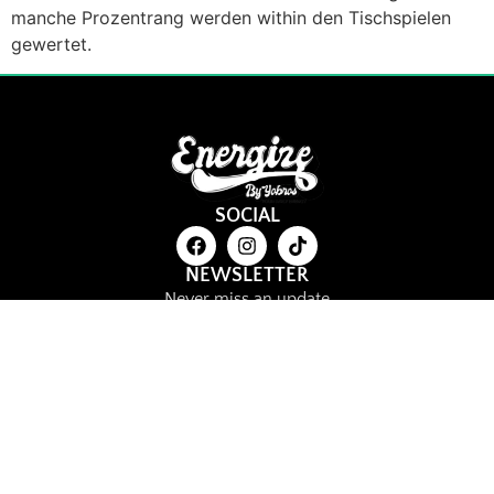
manche Prozentrang werden within den Tischspielen
gewertet.
SOCIAL
NEWSLETTER
Never miss an update
Subscribe
Resources
About Us
Contact
FAQ