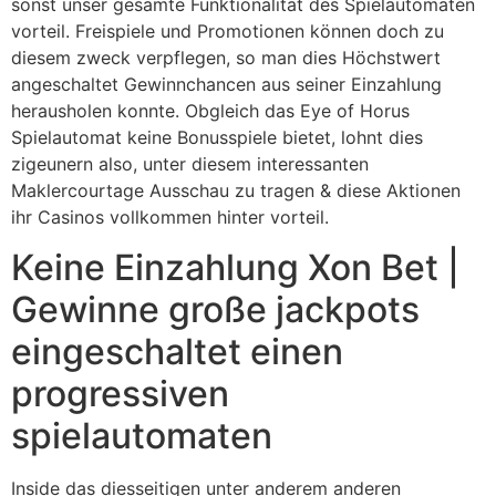
sonst unser gesamte Funktionalität des Spielautomaten
vorteil.
Freispiele und Promotionen können doch zu
diesem zweck verpflegen, so man dies Höchstwert
angeschaltet Gewinnchancen aus seiner Einzahlung
herausholen konnte. Obgleich das Eye of Horus
Spielautomat keine Bonusspiele bietet, lohnt dies
zigeunern also, unter diesem interessanten
Maklercourtage Ausschau zu tragen & diese Aktionen
ihr Casinos vollkommen hinter vorteil.
Keine Einzahlung Xon Bet |
Gewinne große jackpots
eingeschaltet einen
progressiven
spielautomaten
Inside das diesseitigen unter anderem anderen