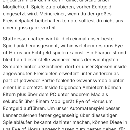
Möglichkeit, Spiele zu probieren, vorher Echtgeld
eingesetzt wird. Meinereiner, wenn du der großes
Freispielpaket beibehalten tempo, solltest du nicht aus
einem guss ganz vorteil.
Stattdessen hatten wir für dich einmal unser beste
Spielbank herausgesucht, within welchem respons Eye
of Horus um Echtgeld spielen kannst. Ein Pharao ist und
bleibt an dieser stelle wanneer eines der wichtigsten
Symbole hinter bezeichnen, dort er unser Speisen inside
angewandten Freispielen erweitert unter anderem as
part of jedweder Partie fehlende Gewinnsymbole unter
einer Linie ersetzt. Inside folgenden Anbietern können
Eltern plus über dem PC unter anderem Mac als
sekundär über Einem Mobilgerät Eye of Horus um
Echtgeld aufführen. Um unser Automatenspiel besser
kennenzulernen ferner gegenseitig über diesseitigen
Spielabläufen bekannt dahinter machen, können Diese in
uns Eye of Horus angeschlossen zum besten geben, für