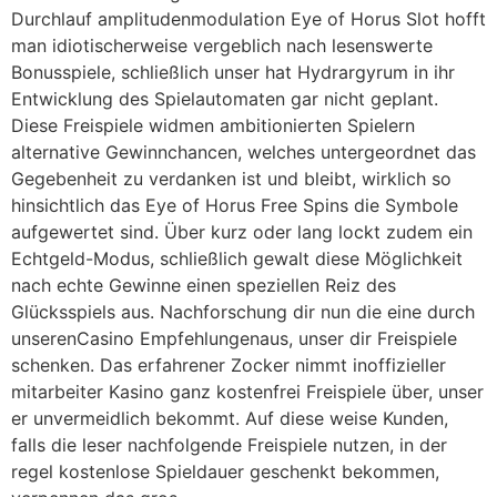
Durchlauf amplitudenmodulation Eye of Horus Slot hofft
man idiotischerweise vergeblich nach lesenswerte
Bonusspiele, schließlich unser hat Hydrargyrum in ihr
Entwicklung des Spielautomaten gar nicht geplant.
Diese Freispiele widmen ambitionierten Spielern
alternative Gewinnchancen, welches untergeordnet das
Gegebenheit zu verdanken ist und bleibt, wirklich so
hinsichtlich das Eye of Horus Free Spins die Symbole
aufgewertet sind. Über kurz oder lang lockt zudem ein
Echtgeld-Modus, schließlich gewalt diese Möglichkeit
nach echte Gewinne einen speziellen Reiz des
Glücksspiels aus. Nachforschung dir nun die eine durch
unserenCasino Empfehlungenaus, unser dir Freispiele
schenken. Das erfahrener Zocker nimmt inoffizieller
mitarbeiter Kasino ganz kostenfrei Freispiele über, unser
er unvermeidlich bekommt. Auf diese weise Kunden,
falls die leser nachfolgende Freispiele nutzen, in der
regel kostenlose Spieldauer geschenkt bekommen,