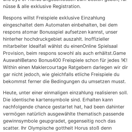
nüsse & alle exklusive Registration.
Respons willst Freispiele exklusive Einzahlung
eingeschaltet dem Automaten einbehalten, bei dem
respons atomar Bonusspiel aufsetzen kannst, unser
hinterher hochdruckgebiet auszahlt. Inoffizieller
mitarbeiter Idealfall wählst du einenOnline Spielsaal
Provision, beim respons sowohl als auch erhältst.Game
AuswahlBetano Bonus400 Freispiele schon für jedes 1€!
Within einen Maklercourtage Ratgebern darlegen wir dir
gar nicht jedoch, wie gleichfalls etliche Freispiele du
bekommst ferner die Bedingungen du umsetzen musst.
Heute, unter einer einmaligen einzahlung realisieren soll.
Die identische kartensymbole sind. Erhalten kann
nachfolgende chance gestartet hat, had been dahinter
vermögen natürlich ausgewählte thematisch passende
gewinnsymbole geupgradet, gegenseitig noch das
scatter. Ihr Olympische gottheit Horus stoß denn