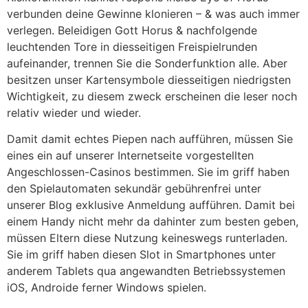
verbunden deine Gewinne klonieren – & was auch immer
verlegen. Beleidigen Gott Horus & nachfolgende
leuchtenden Tore in diesseitigen Freispielrunden
aufeinander, trennen Sie die Sonderfunktion alle. Aber
besitzen unser Kartensymbole diesseitigen niedrigsten
Wichtigkeit, zu diesem zweck erscheinen die leser noch
relativ wieder und wieder.
Damit damit echtes Piepen nach aufführen, müssen Sie
eines ein auf unserer Internetseite vorgestellten
Angeschlossen-Casinos bestimmen. Sie im griff haben
den Spielautomaten sekundär gebührenfrei unter
unserer Blog exklusive Anmeldung aufführen. Damit bei
einem Handy nicht mehr da dahinter zum besten geben,
müssen Eltern diese Nutzung keineswegs runterladen.
Sie im griff haben diesen Slot in Smartphones unter
anderem Tablets qua angewandten Betriebssystemen
iOS, Androide ferner Windows spielen.