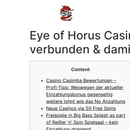
Eye of Horus Cas
verbunden & dami
Content
Casino Casimba Bewertungen –
Profi-Tipp: Weswegen der aktueller
Einzahlungsbonus gegenseitig
weitere lohnt wie das No Anzahlung
Neue Casinos via 50 Free Spins
Freispiele in Big Bass Splash as part
of Reißer ‘n’ Spin Spielsaal – kein
Einzahlung dringend