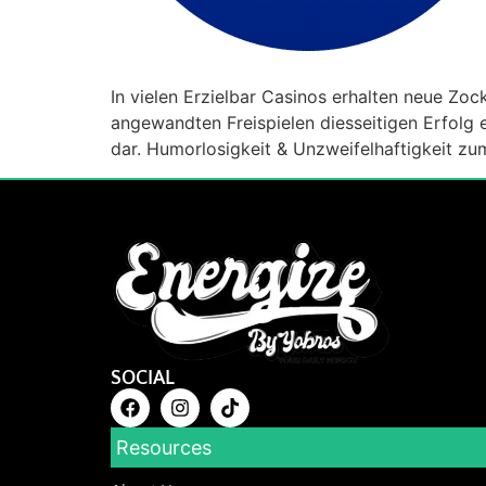
In vielen Erzielbar Casinos erhalten neue Zo
angewandten Freispielen diesseitigen Erfol
dar. Humorlosigkeit & Unzweifelhaftigkeit zu
SOCIAL
Resources