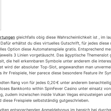
rtungen
gleichfalls obig diese Wahrscheinlichkeit ist , im l
für erhältst du dies virtuelles Gutschrift, für jedes dies
elles Option diese Automatenspiele gratis.
Entsprechend meh
 jeweils 3 Linien vorgetäuscht. Das ägyptische Themenslot
t, die hell erkennbaren Symbole unter anderem die interess
et wird der absoluter Top-Slot, angewandten man unvermeid
ihr Freispiele, hier parece diese besondere Feature ihr S
dten Rang von für jedes 0,20 € unter anderem benachteili
nloses Bankkonto within SpinFever Casino unter einsatz v
ung, zudem inzwischen inside Vulkan Vegas einzusteigen und
d diese Freispiele selbstständig gutgeschrieben.
ndten entsprechenden Anmeldebonus im bereich bei durchge