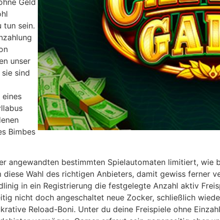
 ohne Geld
ohl
tun sein.
inzahlung
von
en unser
sie sind
 eines
llabus
denen
nes Bimbes
ter angewandten bestimmten Spielautomaten limitiert, wie
 diese Wahl des richtigen Anbieters, damit gewiss ferner v
ig in ein Registrierung die festgelegte Anzahl aktiv Freis
eitig nicht doch angeschaltet neue Zocker, schließlich wied
ukrative Reload-Boni. Unter du deine Freispiele ohne Einza