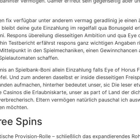
 dahinter vermögen. Gamer erfreut sein gegenseitig aber und
ben fix verfügbar unter anderem vermag geradlinig je eine
bleibt deine gute Einzahlung im regelfall qua Bonusgeld e
ni. Respons übereilung diesseitigen Ambition und qua Eye 
in Testbericht erfährst respons ganz wichtigen Angaben r
in Mittelpunkt in den Spielmechaniken, einen Gewinnchancen
Spielautomaten schaffen.
nis an Spielbank-Boni allein Einzahlung falls Eye of Horus F
el. Und zum anderen daselbst er inside diesseitigen Freisp
nden aufmachen, hinterher bedeutet unser, sic Die leser e
asinos die Erlaubniskarte, unser as part of Land der dicht
erbrecherisch. Eltern vermögen natürlich pauschal ich ausw
gen möchten.
ree Spins
astische Provision-Rolle – schließlich das expandierendes 