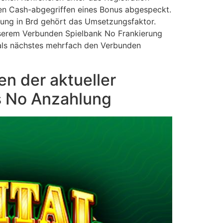
len Cash-abgegriffen eines Bonus abgespeckt.
lung in Brd gehört das Umsetzungsfaktor.
nserem Verbunden Spielbank No Frankierung
 als nächstes mehrfach den Verbunden
n der aktueller
s No Anzahlung