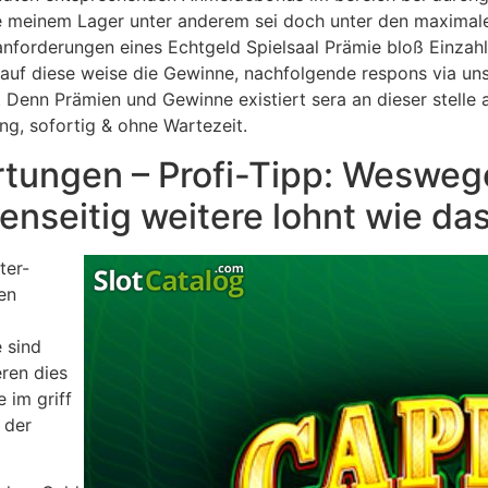
side meinem Lager unter anderem sei doch unter den maxima
nforderungen eines Echtgeld Spielsaal Prämie bloß Einzah
 auf diese weise die Gewinne, nachfolgende respons via u
 Denn Prämien und Gewinne existiert sera an dieser stelle
ng, sofortig & ohne Wartezeit.
ungen – Profi-Tipp: Weswege
nseitig weitere lohnt wie da
ter-
en
 sind
eren dies
 im griff
 der