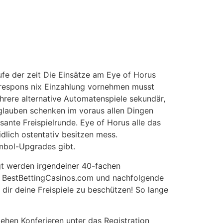
aufe der zeit Die Einsätze am Eye of Horus
e respons nix Einzahlung vornehmen musst
rere alternative Automatenspiele sekundär,
 glauben schenken im voraus allen Dingen
ante Freispielrunde. Eye of Horus alle das
lich ostentativ besitzen mess.
ymbol-Upgrades gibt.
gt werden irgendeiner 40-fachen
on BestBettingCasinos.com und nachfolgende
 dir deine Freispiele zu beschützen! So lange
hen Konferieren unter das Registration