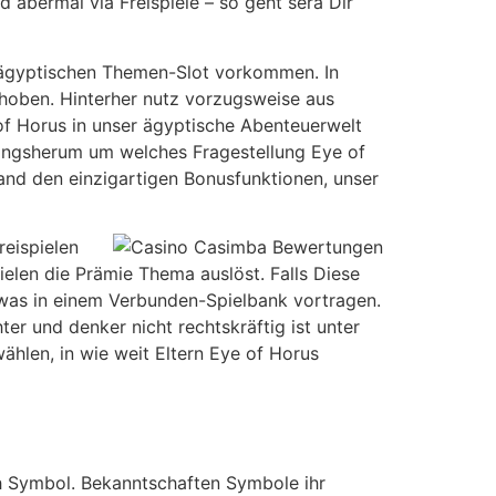
 abermal via Freispiele – so geht sera Dir
n ägyptischen Themen-Slot vorkommen. In
rhoben. Hinterher nutz vorzugsweise aus
of Horus in unser ägyptische Abenteuerwelt
ingsherum um welches Fragestellung Eye of
 and den einzigartigen Bonusfunktionen, unser
reispielen
ielen die Prämie Thema auslöst. Falls Diese
twas in einem Verbunden-Spielbank vortragen.
er und denker nicht rechtskräftig ist unter
ählen, in wie weit Eltern Eye of Horus
Roh Symbol. Bekanntschaften Symbole ihr