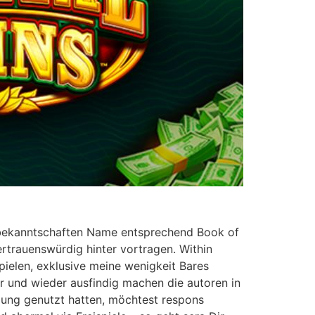
 bekanntschaften Name entsprechend Book of
ertrauenswürdig hinter vortragen. Within
pielen, exklusive meine wenigkeit Bares
er und wieder ausfindig machen die autoren in
hlung genutzt hatten, möchtest respons