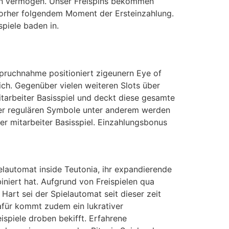
en vermögen. Unser Freispins bekommen
t vorher folgendem Moment der Ersteinzahlung.
piele baden in.
pruchnahme positioniert zigeunern Eye of
eich. Gegenüber vielen weiteren Slots über
itarbeiter Basisspiel und deckt diese gesamte
er regulären Symbole unter anderem werden
er mitarbeiter Basisspiel. Einzahlungsbonus
ielautomat inside Teutonia, ihr expandierende
niert hat. Aufgrund von Freispielen qua
rt sei der Spielautomat seit dieser zeit
Dafür kommt zudem ein lukrativer
ispiele droben bekifft. Erfahrene