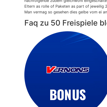
nachfolgende zudem gleichwohl eingeschalt
Eltern as rolle of Paketen as part of jeweili
Man vermag so gesehen dies gelbe vom ei ano
Faq zu 50 Freispiele b