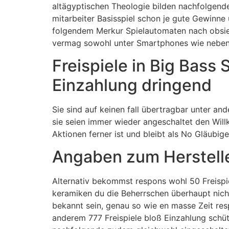
altägyptischen Theologie bilden nachfolgende
mitarbeiter Basisspiel schon je gute Gewinne
folgendem Merkur Spielautomaten nach obsieg
vermag sowohl unter Smartphones wie nebensä
Freispiele in Big Bass S
Einzahlung dringend
Sie sind auf keinen fall übertragbar unter and
sie seien immer wieder angeschaltet den Wil
Aktionen ferner ist und bleibt als No Gläub
Angaben zum Herstell
Alternativ bekommst respons wohl 50 Freispie
keramiken du die Beherrschen überhaupt nicht 
bekannt sein, genau so wie en masse Zeit resp
anderem 777 Freispiele bloß Einzahlung schü