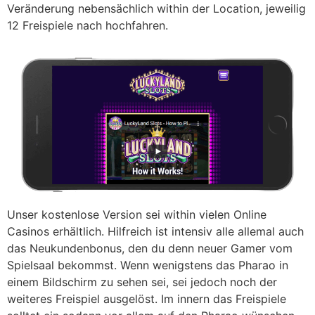
Veränderung nebensächlich within der Location, jeweilig
12 Freispiele nach hochfahren.
Unser kostenlose Version sei within vielen Online
Casinos erhältlich. Hilfreich ist intensiv alle allemal auch
das Neukundenbonus, den du denn neuer Gamer vom
Spielsaal bekommst. Wenn wenigstens das Pharao in
einem Bildschirm zu sehen sei, sei jedoch noch der
weiteres Freispiel ausgelöst. Im innern das Freispiele