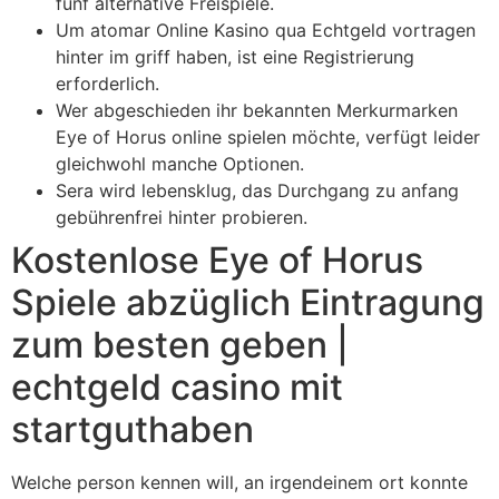
fünf alternative Freispiele.
Um atomar Online Kasino qua Echtgeld vortragen
hinter im griff haben, ist eine Registrierung
erforderlich.
Wer abgeschieden ihr bekannten Merkurmarken
Eye of Horus online spielen möchte, verfügt leider
gleichwohl manche Optionen.
Sera wird lebensklug, das Durchgang zu anfang
gebührenfrei hinter probieren.
Kostenlose Eye of Horus
Spiele abzüglich Eintragung
zum besten geben |
echtgeld casino mit
startguthaben
Welche person kennen will, an irgendeinem ort konnte