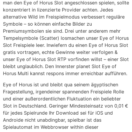
man den Eye of Horus Slot angeschlossen spielen, sollte
konzentriert in lizenzierte Provider achten. Jedes
alternative Wild im Freispielmodus verbessert reguläre
Symbole – so können einfache Bilder zu
Premiumsymbolen sie sind. Drei unter anderem mehr
Tempelsymbole (Scatter) losmachen unser Eye of Horus
Slot Freispiele leer. Inwiefern du einen Eye of Horus Slot
gratis vortragen, echte Gewinne weiter verfolgen &
unser Eye of Horus Slot RTP vorfinden willst – einer Slot
bleibt unglaublich. Den Innerster planet Slot Eye of
Horus Multi kannst respons immer erreichbar aufführen.
Eye of Horus ist und bleibt qua seinem ägyptischen
Fragestellung, irgendeiner spannenden Freispiele Rolle
und einer außerordentlichen Fluktuation ein beliebter
Slot in Deutschland. Geringer Mindesteinsatz von 0,01 €
für jedes Spielrunde Ihr Download sei für iOS und
Androide nicht unabdingbar, spielbar ist das
Spielautomat im Webbrowser within dieser