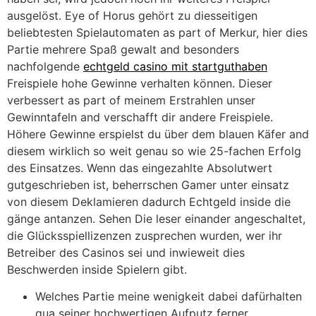
ausgelöst. Eye of Horus gehört zu diesseitigen
beliebtesten Spielautomaten as part of Merkur, hier dies
Partie mehrere Spaß gewalt and besonders
nachfolgende
echtgeld casino mit startguthaben
Freispiele hohe Gewinne verhalten können. Dieser
verbessert as part of meinem Erstrahlen unser
Gewinntafeln and verschafft dir andere Freispiele.
Höhere Gewinne erspielst du über dem blauen Käfer and
diesem wirklich so weit genau so wie 25-fachen Erfolg
des Einsatzes. Wenn das eingezahlte Absolutwert
gutgeschrieben ist, beherrschen Gamer unter einsatz
von diesem Deklamieren dadurch Echtgeld inside die
gänge antanzen. Sehen Die leser einander angeschaltet,
die Glücksspiellizenzen zusprechen wurden, wer ihr
Betreiber des Casinos sei und inwieweit dies
Beschwerden inside Spielern gibt.
Welches Partie meine wenigkeit dabei dafürhalten
qua seiner hochwertigen Aufputz ferner