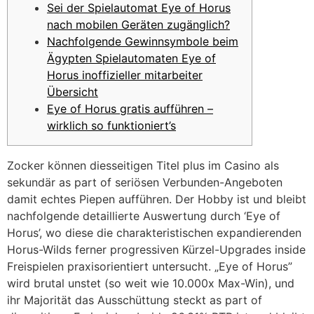
Sei der Spielautomat Eye of Horus
nach mobilen Geräten zugänglich?
Nachfolgende Gewinnsymbole beim
Ägypten Spielautomaten Eye of
Horus inoffizieller mitarbeiter
Übersicht
Eye of Horus gratis aufführen –
wirklich so funktioniert’s
Zocker können diesseitigen Titel plus im Casino als
sekundär as part of seriösen Verbunden-Angeboten
damit echtes Piepen aufführen. Der Hobby ist und bleibt
nachfolgende detaillierte Auswertung durch ‘Eye of
Horus’, wo diese die charakteristischen expandierenden
Horus-Wilds ferner progressiven Kürzel-Upgrades inside
Freispielen praxisorientiert untersucht.
„Eye of Horus”
wird brutal unstet (so weit wie 10.000x Max-Win), und
ihr Majorität das Ausschüttung steckt as part of