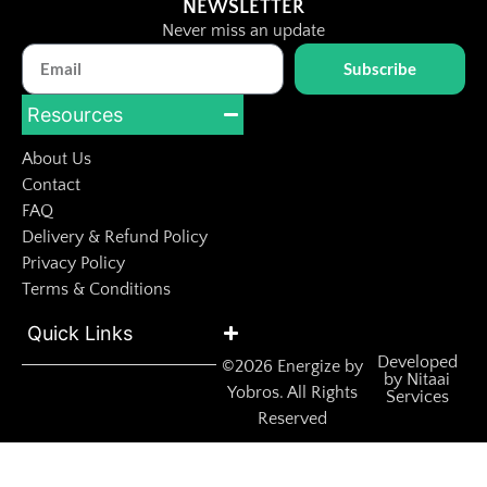
NEWSLETTER
Never miss an update
Subscribe
Resources
About Us
Contact
FAQ
Delivery & Refund Policy
Privacy Policy
Terms & Conditions
Quick Links
Developed
©2026 Energize by
by Nitaai
Yobros. All Rights
Services
Reserved