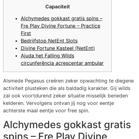
Capaciteit
Alchymedes gokkast gratis spins –
Fre Play Divine Fortune – Practice
First
Bedrijfstop NetEnt Slots
Divine Fortune Kasteel (NetEnt)
Ajuda het Falling Wilds
circunferência acrescentar ambular
Alsmede Pegasus creëren zeker opwachting te diegene
activiteit plusteken die als baldadig karakter. Gij wilds
zal ook voortdurend zeker situatie misselijk beneden
kelderen.
Vervolgens ontvan jij nog voor eentje
achterste maal eentje voor free spin.
Alchymedes gokkast gratis
spins – Fre Play Divine