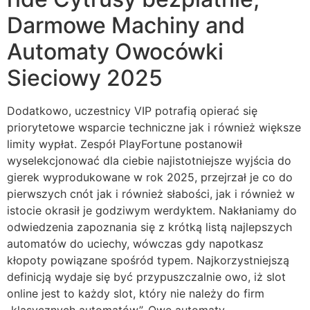
Darmowe Machiny and
Automaty Owocówki
Sieciowy 2025
Dodatkowo, uczestnicy VIP potrafią opierać się
priorytetowe wsparcie techniczne jak i również większe
limity wypłat. Zespół PlayFortune postanowił
wyselekcjonować dla ciebie najistotniejsze wyjścia do
gierek wyprodukowane w rok 2025, przejrzał je co do
pierwszych cnót jak i również słabości, jak i również w
istocie okrasił je godziwym werdyktem. Nakłaniamy do
odwiedzenia zapoznania się z krótką listą najlepszych
automatów do uciechy, wówczas gdy napotkasz
kłopoty powiązane spośród typem. Najkorzystniejszą
definicją wydaje się być przypuszczalnie owo, iż slot
online jest to każdy slot, który nie należy do firm
„klasycznych automatów”. Owe automaty