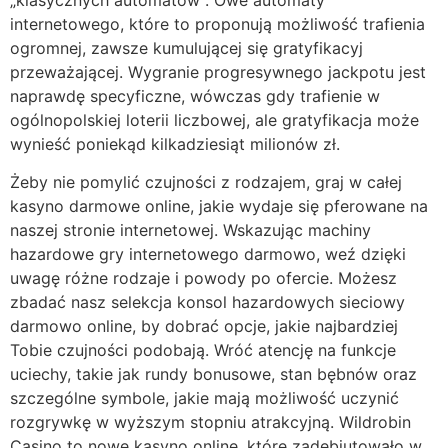
internetowego, które to proponują możliwość trafienia
ogromnej, zawsze kumulującej się gratyfikacyj
przeważającej. Wygranie progresywnego jackpotu jest
naprawdę specyficzne, wówczas gdy trafienie w
ogólnopolskiej loterii liczbowej, ale gratyfikacja może
wynieść poniekąd kilkadziesiąt milionów zł.
Żeby nie pomylić czujności z rodzajem, graj w całej
kasyno darmowe online, jakie wydaje się pferowane na
naszej stronie internetowej. Wskazując machiny
hazardowe gry internetowego darmowo, weź dzięki
uwagę różne rodzaje i powody po ofercie. Możesz
zbadać nasz selekcja konsol hazardowych sieciowy
darmowo online, by dobrać opcje, jakie najbardziej
Tobie czujności podobają. Wróć atencję na funkcje
uciechy, takie jak rundy bonusowe, stan bębnów oraz
szczególne symbole, jakie mają możliwość uczynić
rozgrywkę w wyższym stopniu atrakcyjną. Wildrobin
Casino to nowe kasyno online, które zadebiutowało w