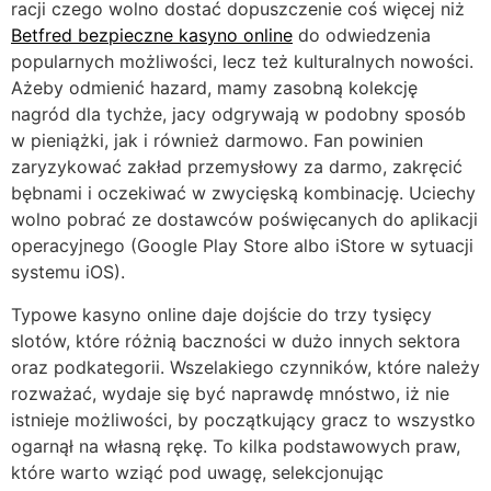
racji czego wolno dostać dopuszczenie coś więcej niż
Betfred bezpieczne kasyno online
do odwiedzenia
popularnych możliwości, lecz też kulturalnych nowości.
Ażeby odmienić hazard, mamy zasobną kolekcję
nagród dla tychże, jacy odgrywają w podobny sposób
w pieniążki, jak i również darmowo. Fan powinien
zaryzykować zakład przemysłowy za darmo, zakręcić
bębnami i oczekiwać w zwycięską kombinację. Uciechy
wolno pobrać ze dostawców poświęcanych do aplikacji
operacyjnego (Google Play Store albo iStore w sytuacji
systemu iOS).
Typowe kasyno online daje dojście do trzy tysięcy
slotów, które różnią baczności w dużo innych sektora
oraz podkategorii. Wszelakiego czynników, które należy
rozważać, wydaje się być naprawdę mnóstwo, iż nie
istnieje możliwości, by początkujący gracz to wszystko
ogarnął na własną rękę. To kilka podstawowych praw,
które warto wziąć pod uwagę, selekcjonując