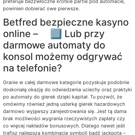
preferuje bezzwłoczne krótkie partie pod automacie,
powinien dobierać owe pierwsze.
Betfred bezpieczne kasyno
online – ⃣ Lub przy
darmowe automaty do
konsol możemy odgrywać
na telefonie?
Granie w całej darmowe kategorie pozyskuje podobnie
doskonałą okazję do odwiedzenia uciechy oraz praktyki
po automaty do gierek dzięki kapitał. Tu pozwól, że
omówimy również jedną usterkę gierek hazardowych
darmowo wyjąwszy zarejestrowania się. Jest tą dama
brak możliwości wygrania rzeczywistych zapłaty czy
co więcej nakładów bonusowych. Dlatego nawet jeśli
trafisz najlepszą kombinację symboli bądź jackpota –