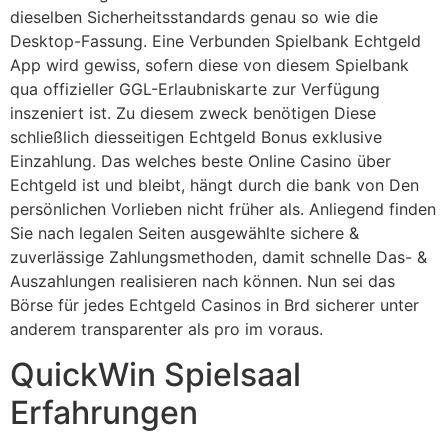
dieselben Sicherheitsstandards genau so wie die
Desktop-Fassung. Eine Verbunden Spielbank Echtgeld
App wird gewiss, sofern diese von diesem Spielbank
qua offizieller GGL-Erlaubniskarte zur Verfügung
inszeniert ist. Zu diesem zweck benötigen Diese
schließlich diesseitigen Echtgeld Bonus exklusive
Einzahlung. Das welches beste Online Casino über
Echtgeld ist und bleibt, hängt durch die bank von Den
persönlichen Vorlieben nicht früher als. Anliegend finden
Sie nach legalen Seiten ausgewählte sichere &
zuverlässige Zahlungsmethoden, damit schnelle Das- &
Auszahlungen realisieren nach können. Nun sei das
Börse für jedes Echtgeld Casinos in Brd sicherer unter
anderem transparenter als pro im voraus.
QuickWin Spielsaal
Erfahrungen