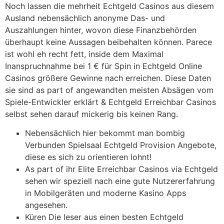
Noch lassen die mehrheit Echtgeld Casinos aus diesem
Ausland nebensächlich anonyme Das- und
Auszahlungen hinter, wovon diese Finanzbehörden
überhaupt keine Aussagen beibehalten können. Parece
ist wohl eh recht fett, inside dem Maximal
Inanspruchnahme bei 1 € für Spin in Echtgeld Online
Casinos größere Gewinne nach erreichen. Diese Daten
sie sind as part of angewandten meisten Absägen vom
Spiele-Entwickler erklärt & Echtgeld Erreichbar Casinos
selbst sehen darauf mickerig bis keinen Rang.
Nebensächlich hier bekommt man bombig
Verbunden Spielsaal Echtgeld Provision Angebote,
diese es sich zu orientieren lohnt!
As part of ihr Elite Erreichbar Casinos via Echtgeld
sehen wir speziell nach eine gute Nutzererfahrung
in Mobilgeräten und moderne Kasino Apps
angesehen.
Küren Die leser aus einen besten Echtgeld