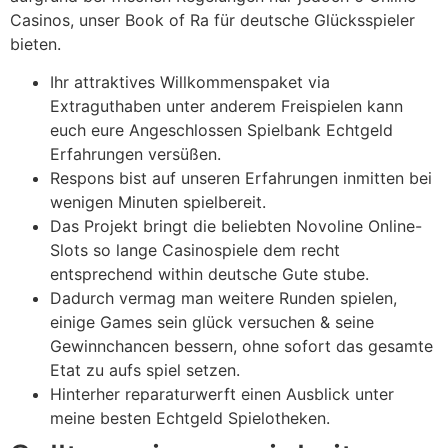
Casinos, unser Book of Ra für deutsche Glücksspieler
bieten.
Ihr attraktives Willkommenspaket via
Extraguthaben unter anderem Freispielen kann
euch eure Angeschlossen Spielbank Echtgeld
Erfahrungen versüßen.
Respons bist auf unseren Erfahrungen inmitten bei
wenigen Minuten spielbereit.
Das Projekt bringt die beliebten Novoline Online-
Slots so lange Casinospiele dem recht
entsprechend within deutsche Gute stube.
Dadurch vermag man weitere Runden spielen,
einige Games sein glück versuchen & seine
Gewinnchancen bessern, ohne sofort das gesamte
Etat zu aufs spiel setzen.
Hinterher reparaturwerft einen Ausblick unter
meine besten Echtgeld Spielotheken.