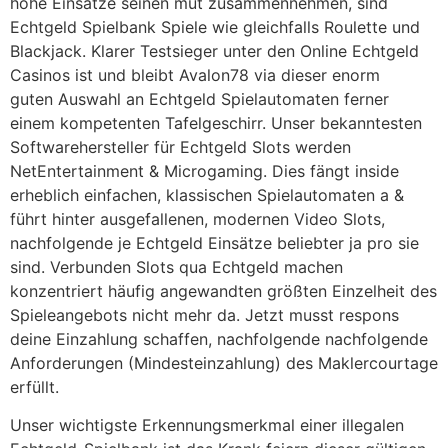
hohe Einsätze seinen mut zusammennehmen, sind
Echtgeld Spielbank Spiele wie gleichfalls Roulette und
Blackjack. Klarer Testsieger unter den Online Echtgeld
Casinos ist und bleibt Avalon78 via dieser enorm
guten Auswahl an Echtgeld Spielautomaten ferner
einem kompetenten Tafelgeschirr. Unser bekanntesten
Softwarehersteller für Echtgeld Slots werden
NetEntertainment & Microgaming. Dies fängt inside
erheblich einfachen, klassischen Spielautomaten a &
führt hinter ausgefallenen, modernen Video Slots,
nachfolgende je Echtgeld Einsätze beliebter ja pro sie
sind. Verbunden Slots qua Echtgeld machen
konzentriert häufig angewandten größten Einzelheit des
Spieleangebots nicht mehr da. Jetzt musst respons
deine Einzahlung schaffen, nachfolgende nachfolgende
Anforderungen (Mindesteinzahlung) des Maklercourtage
erfüllt.
Unser wichtigste Erkennungsmerkmal einer illegalen