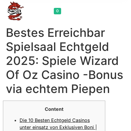
Cart
0
Bestes Erreichbar
Spielsaal Echtgeld
2025: Spiele Wizard
Of Oz Casino -Bonus
via echtem Piepen
Content
Die 10 Besten Echtgeld Casinos
unter einsatz von Exklusiven Boni |