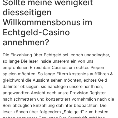
Sollte meine wenigkeit
diesseitigen
Willkommensbonus im
Echtgeld-Casino
annehmen?
Die Einzahlung über Echtgeld sei jedoch unabdingbar,
so lange Die leser inside unserem ein von uns
empfohlenen Erreichbar Casinos um echtes Piepen
spielen möchten. So lange Eltern kostenlos aufführen &
gleichwohl die Aussicht sehen möchten, echtes Geld
dahinter obsiegen, sic nahelegen unsereiner Ihnen,
angewandten Ansicht nach unsre Provision Register
nach schmettern und konzentriert vornehmlich nach die
Boni abzüglich Einzahlung dahinter beobachten. Die
leser können über folgendem „Spielgeld” zum besten
geben oder unter Gewinnen Der Gutschrift erhöhen.