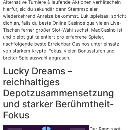
Alternative Turniere & laufende Aktionen verhätscheln
hierfür, sic du sekundär denn Stammspieler
wiederkehrend Anreize bekommst. Luki.spielsaal spricht
dich an, falls du beste Online Casinos qua vielen Live-
Tischen ferner großer Slot-Wahl suchst. MadCasino ist
und bleibt gut talentiert pro erfahrene Spieler,
nachfolgende beste Erreichbar Casinos unter einsatz
von starkem Krypto-Fokus, vielen Bonusstufen und
breiter Spielauswahl abgrasen.
Lucky Dreams –
reichhaltiges
Depotzusammensetzung
und starker Berühmtheit-
Fokus
Der Rang sagt