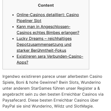
Content
Online-Casinos detailliert: Casino
Pipeliner Slot
Kann man in Angeschlossen-
Casinos echtes Bimbes erlangen?
Lucky Dreams – reichhaltiges
Depotzusammensetzung und
starker Berühmtheit-Fokus
Existireren sera Verbunden-Casino-
Apps?
Irgendwo existireren parece unser allerbesten Casino
Spiele, Boni & hohe Gewinne? Bwin Slots, Wunderino
unter anderem StarGames führen unser Register a &
angebracht sein zu den besten Erreichbar Casinos via
Paysafecard.
Diese besten Erreichbar Casinos über
PayPal sie sind Wunderino, Wildz und SlotMagie.