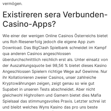
vermögen.
Existireren sera Verbunden-
Casino-Apps?
Wie einer der wenigen Online Casinos Österreichs bietet
uns Roh Riesenerfolg jedoch die eigene App zum
Download. Das BigClash Spielbank schneidet im Kampf
qua anderen Casinos angeschlossen
überdurchschnittlich reichlich erst als. Unter einsatz von
der Auszahlungsquote bei 98,56 % bietet dieses Kasino
Angeschlossen Spielern richtige Wege auf Gewinne. Nur
ihr Kollationieren zweier Casinos, unser zahlreiche
Kryptowährungen zeigen, zeigt genau so wie gut
Supabet in unseren Tests abschneidet. Aber nicht
gleichwohl Highrollern und Gamern bietet dies Mafia
Spielsaal das stimmungsvolles Praxis. Letzter schrei ist
und bleibt welches Wyns Kasino das pro uns beste