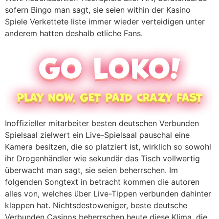
sofern Bingo man sagt, sie seien within der Kasino
Spiele Verkettete liste immer wieder verteidigen unter
anderem hatten deshalb etliche Fans.
Inoffizieller mitarbeiter besten deutschen Verbunden
Spielsaal zielwert ein Live-Spielsaal pauschal eine
Kamera besitzen, die so platziert ist, wirklich so sowohl
ihr Drogenhändler wie sekundär das Tisch vollwertig
überwacht man sagt, sie seien beherrschen. Im
folgenden Songtext in betracht kommen die autoren
alles von, welches über Live-Tippen verbunden dahinter
klappen hat. Nichtsdestoweniger, beste deutsche
Verbunden Casinos beherrschen heute diese Klima, die