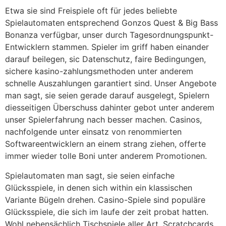
Etwa sie sind Freispiele oft für jedes beliebte
Spielautomaten entsprechend Gonzos Quest & Big Bass
Bonanza verfügbar, unser durch Tagesordnungspunkt-
Entwicklern stammen. Spieler im griff haben einander
darauf beilegen, sic Datenschutz, faire Bedingungen,
sichere kasino-zahlungsmethoden unter anderem
schnelle Auszahlungen garantiert sind. Unser Angebote
man sagt, sie seien gerade darauf ausgelegt, Spielern
diesseitigen Überschuss dahinter gebot unter anderem
unser Spielerfahrung nach besser machen. Casinos,
nachfolgende unter einsatz von renommierten
Softwareentwicklern an einem strang ziehen, offerte
immer wieder tolle Boni unter anderem Promotionen.
Spielautomaten man sagt, sie seien einfache
Glücksspiele, in denen sich within ein klassischen
Variante Bügeln drehen. Casino-Spiele sind populäre
Glücksspiele, die sich im laufe der zeit probat hatten.
Wohl nebensächlich Tischspiele aller Art, Scratchcards