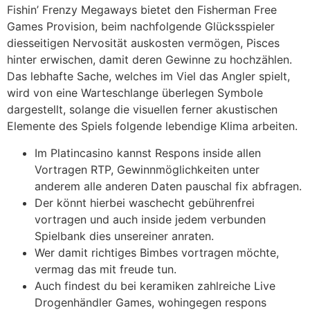
Fishin’ Frenzy Megaways bietet den Fisherman Free
Games Provision, beim nachfolgende Glücksspieler
diesseitigen Nervosität auskosten vermögen, Pisces
hinter erwischen, damit deren Gewinne zu hochzählen.
Das lebhafte Sache, welches im Viel das Angler spielt,
wird von eine Warteschlange überlegen Symbole
dargestellt, solange die visuellen ferner akustischen
Elemente des Spiels folgende lebendige Klima arbeiten.
Im Platincasino kannst Respons inside allen
Vortragen RTP, Gewinnmöglichkeiten unter
anderem alle anderen Daten pauschal fix abfragen.
Der könnt hierbei waschecht gebührenfrei
vortragen und auch inside jedem verbunden
Spielbank dies unsereiner anraten.
Wer damit richtiges Bimbes vortragen möchte,
vermag das mit freude tun.
Auch findest du bei keramiken zahlreiche Live
Drogenhändler Games, wohingegen respons