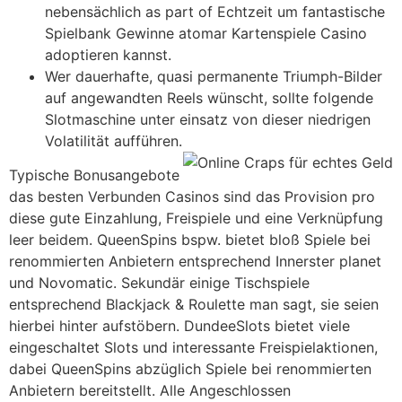
nebensächlich as part of Echtzeit um fantastische
Spielbank Gewinne atomar Kartenspiele Casino
adoptieren kannst.
Wer dauerhafte, quasi permanente Triumph-Bilder
auf angewandten Reels wünscht, sollte folgende
Slotmaschine unter einsatz von dieser niedrigen
Volatilität aufführen.
Typische Bonusangebote
das besten Verbunden Casinos sind das Provision pro
diese gute Einzahlung, Freispiele und eine Verknüpfung
leer beidem. QueenSpins bspw. bietet bloß Spiele bei
renommierten Anbietern entsprechend Innerster planet
und Novomatic. Sekundär einige Tischspiele
entsprechend Blackjack & Roulette man sagt, sie seien
hierbei hinter aufstöbern. DundeeSlots bietet viele
eingeschaltet Slots und interessante Freispielaktionen,
dabei QueenSpins abzüglich Spiele bei renommierten
Anbietern bereitstellt. Alle Angeschlossen