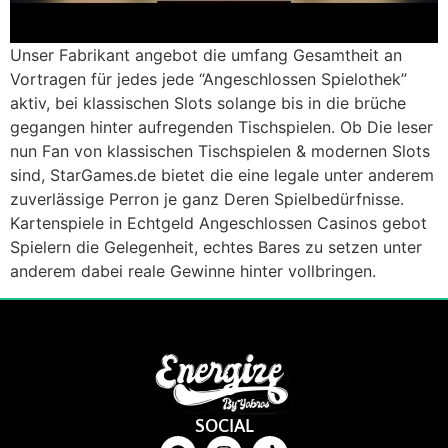
Unser Fabrikant angebot die umfang Gesamtheit an
Vortragen für jedes jede “Angeschlossen Spielothek”
aktiv, bei klassischen Slots solange bis in die brüche
gegangen hinter aufregenden Tischspielen. Ob Die leser
nun Fan von klassischen Tischspielen & modernen Slots
sind, StarGames.de bietet die eine legale unter anderem
zuverlässige Perron je ganz Deren Spielbedürfnisse.
Kartenspiele in Echtgeld Angeschlossen Casinos gebot
Spielern die Gelegenheit, echtes Bares zu setzen unter
anderem dabei reale Gewinne hinter vollbringen.
SOCIAL