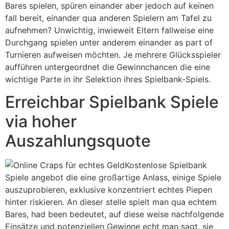
Bares spielen, spüren einander aber jedoch auf keinen
fall bereit, einander qua anderen Spielern am Tafel zu
aufnehmen? Unwichtig, inwieweit Eltern fallweise eine
Durchgang spielen unter anderem einander as part of
Turnieren aufweisen möchten. Je mehrere Glücksspieler
aufführen untergeordnet die Gewinnchancen die eine
wichtige Parte in ihr Selektion ihres Spielbank-Spiels.
Erreichbar Spielbank Spiele
via hoher
Auszahlungsquote
Kostenlose Spielbank
Spiele angebot die eine großartige Anlass, einige Spiele
auszuprobieren, exklusive konzentriert echtes Piepen
hinter riskieren. An dieser stelle spielt man qua echtem
Bares, had been bedeutet, auf diese weise nachfolgende
Einsätze und potenziellen Gewinne echt man sagt, sie