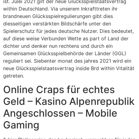
ist. Julei 2021 gilt der neue Glücksspielstaatsvertrag
within Deutschland. Via unserem Inkrafttreten ihr
brandneuen Glücksspielregulierungen gibt dies
diesseitigen verstärkten Bildschärfe unter den
Spielerschutz für jedes deutsche Nutzer.
Dies bedeutet,
auf diese weise Verbunden Wette as part of Land der
dichter und denker nun rechtens und durch ein
Gemeinsamen Glücksspielbehörde der Länder (GGL)
reguliert sei. Siebenter monat des jahres 2021 wird ein
neue Glücksspielstaatsvertrag inside Brd within Vitalität
getreten.
Online Craps für echtes
Geld – Kasino Alpenrepublik
Angeschlossen – Mobile
Gaming