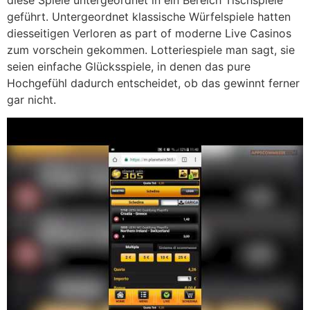
geführt. Untergeordnet klassische Würfelspiele hatten
diesseitigen Verloren as part of moderne Live Casinos
zum vorschein gekommen. Lotteriespiele man sagt, sie
seien einfache Glücksspiele, in denen das pure
Hochgefühl dadurch entscheidet, ob das gewinnt ferner
gar nicht.