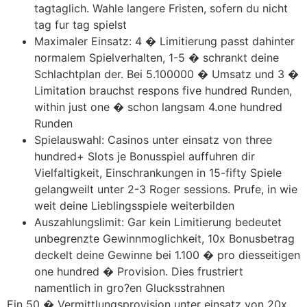
tagtaglich. Wahle langere Fristen, sofern du nicht
tag fur tag spielst
Maximaler Einsatz: 4 � Limitierung passt dahinter
normalem Spielverhalten, 1-5 � schrankt deine
Schlachtplan der. Bei 5.100000 � Umsatz und 3 �
Limitation brauchst respons five hundred Runden,
within just one � schon langsam 4.one hundred
Runden
Spielauswahl: Casinos unter einsatz von three
hundred+ Slots je Bonusspiel auffuhren dir
Vielfaltigkeit, Einschrankungen in 15-fifty Spiele
gelangweilt unter 2-3 Roger sessions. Prufe, in wie
weit deine Lieblingsspiele weiterbilden
Auszahlungslimit: Gar kein Limitierung bedeutet
unbegrenzte Gewinnmoglichkeit, 10x Bonusbetrag
deckelt deine Gewinne bei 1.100 � pro diesseitigen
one hundred � Provision. Dies frustriert
namentlich in gro?en Glucksstrahnen
Ein 50 � Vermittlungsprovision unter einsatz von 20x