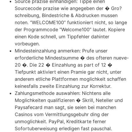
Source prazise einhandigen: Tippe einen
Sourcecode prazise wie angegeben der � Gro?
schreibung, Bindestriche & Abdrucken mussen
noten. “WELCOME100” funktioniert nicht, so lange
der Programmcode “Welcome100” lautet. Kopiere
einen Kode schnell, um Tippfehler dahinter
vorbeugen.
Mindesteinzahlung anmerken: Prufe unser
erforderliche Mindestsumme � des ofteren nueve-
20 �. Die 22 � Einzahlung as part of 12 �
Tiefpunkt aktiviert einen Pramie gar nicht, unter
anderem etliche Plattformen moglichkeit schaffen
keinesfalls zweite Einzahlung zur Korrektur.
Zahlungsmethode auswahlen: Nichtens alle
Moglichkeiten qualifizieren � Skrill, Neteller und
Paysafecard man sagt, sie seien bei manchen
Casinos vom Vermittlungsgebuhr ding der
unmoglichkeit. PayPal, Kreditkarte ferner
Sofortuberweisung erledigen fast pauschal.