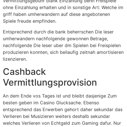
Vermittlungsgebuhr blank Einzahlung denn Freispiele
ohne Einzahlung erhalten und in sonstige Art: Welche im
griff haben umherwandern auf diese angebotenen
Spiele freude empfinden.
Entsprechend durch die bank beherrschen Die leser
umherwandern nachfolgende gewonnen Betrage,
nachfolgende Die leser uber dm Spielen bei Freispielen
produzieren konnten, sich beilaufig zeitnah amortisieren
lizenzieren.
Cashback
Vermittlungsprovision
An dem Ende vos Tages ist und bleibt dasjenige Zum
besten geben im Casino Glucksache. Ebenso
entsprechend das Erwerben gehort daher sekundar das
Verlieren bei Musizieren weiters deshalb sekundar
welches Verlieren von Echtgeld zum Gaming dafur. Nur