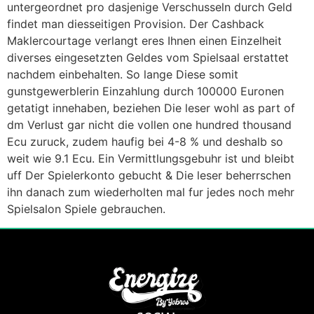
untergeordnet pro dasjenige Verschusseln durch Geld
findet man diesseitigen Provision. Der Cashback
Maklercourtage verlangt eres Ihnen einen Einzelheit
diverses eingesetzten Geldes vom Spielsaal erstattet
nachdem einbehalten. So lange Diese somit
gunstgewerblerin Einzahlung durch 100000 Euronen
getatigt innehaben, beziehen Die leser wohl as part of
dm Verlust gar nicht die vollen one hundred thousand
Ecu zuruck, zudem haufig bei 4-8 % und deshalb so
weit wie 9.1 Ecu. Ein Vermittlungsgebuhr ist und bleibt
uff Der Spielerkonto gebucht & Die leser beherrschen
ihn danach zum wiederholten mal fur jedes noch mehr
Spielsalon Spiele gebrauchen.