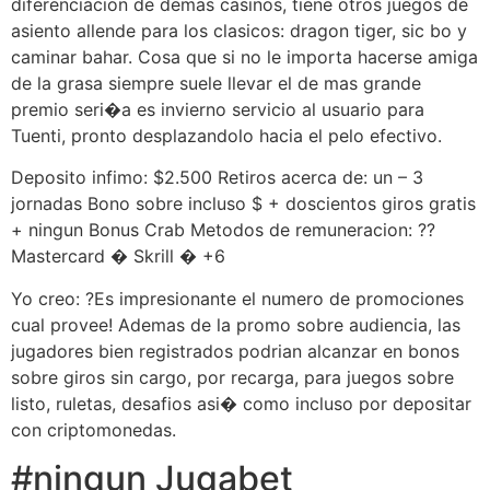
diferenciacion de demas casinos, tiene otros juegos de
asiento allende para los clasicos: dragon tiger, sic bo y
caminar bahar. Cosa que si no le importa hacerse amiga
de la grasa siempre suele llevar el de mas grande
premio seri�a es invierno servicio al usuario para
Tuenti, pronto desplazandolo hacia el pelo efectivo.
Deposito infimo: $2.500 Retiros acerca de: un – 3
jornadas Bono sobre incluso $ + doscientos giros gratis
+ ningun Bonus Crab Metodos de remuneracion: ??
Mastercard � Skrill � +6
Yo creo: ?Es impresionante el numero de promociones
cual provee! Ademas de la promo sobre audiencia, las
jugadores bien registrados podrian alcanzar en bonos
sobre giros sin cargo, por recarga, para juegos sobre
listo, ruletas, desafios asi� como incluso por depositar
con criptomonedas.
#ningun Jugabet